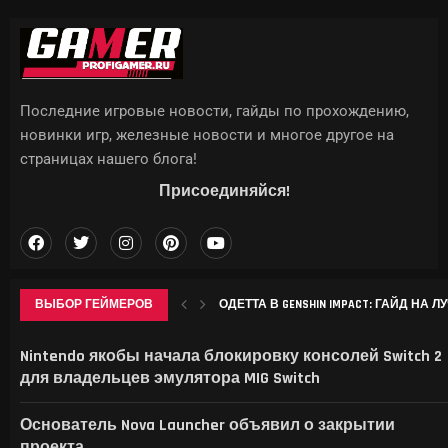
Последние игровые новости, гайды по прохождению,
новинки игр, железные новости и многое другое на
страницах нашего блога!
Присоединяйся!
ВЫБОР ГЕЙМЕРОВ
ОДЕТТА В GENSHIN IMPACT: ГАЙД НА 
ROCKSTAR НАЗВАЛА ДАТУ РАСШИРЕННО
APPLE ВПЕРВЫЕ СТОЛКНУЛАСЬ С ОТ
LENOVO ПОКАЗАЛА GOOGLEBOOK 15 И ПО
Nintendo якобы начала блокировку консолей Switch 2
для владельцев эмулятора MIG Switch
Основатель Nova Launcher объявил о закрытии
проекта