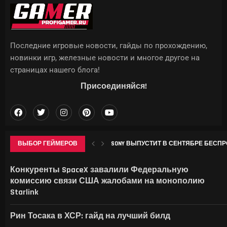
Последние игровые новости, гайды по прохождению,
новинки игр, железные новости и многое другое на
страницах нашего блога!
Присоединяйся!
ВЫБОР ГЕЙМЕРОВ
SONY ВЫПУСТИТ В СЕНТЯБРЕ БЕСПР
КТО ДЕЛАЕТ ИГРЫ НА САМОМ ДЕЛЕ —
МОРОЗНИК В GENSHIN IMPACT: ГДЕ НА
В ID SOFTWARE ЗАЯВИЛИ: ПОСЛЕ УВО
Конкуренты SpaceX завалили Федеральную
комиссию связи США жалобами на монополию
Starlink
Рин Тосака в ХСР: гайд на лучший билд