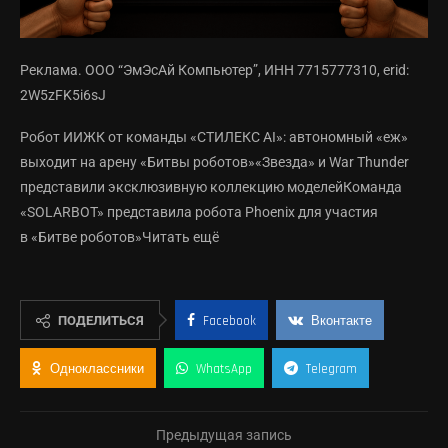
Реклама. ООО “ЭмЭсАй Компьютер”, ИНН 7715777310, erid:
2W5zFK5i6sJ
Робот ИИЖК от команды «СТИЛЕКС AI»: автономный «еж»
выходит на арену «Битвы роботов»«Звезда» и War Thunder
представили эксклюзивную коллекцию моделейКоманда
«SOLARBOT» представила робота Phoenix для участия
в «Битве роботов»Читать ещё
ПОДЕЛИТЬСЯ
Facebook
Вконтакте
Одноклассники
WhatsApp
Telegram
Предыдущая запись