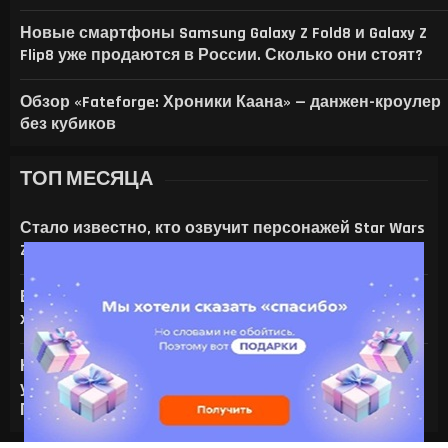
Новые смартфоны Samsung Galaxy Z Fold8 и Galaxy Z
Flip8 уже продаются в России. Сколько они стоят?
Обзор «Fateforge: Хроники Каана» — данжен-кроулер
без кубиков
ТОП МЕСЯЦА
Стало известно, кто озвучит персонажей Star Wars
Zero Company
Все амулеты и кольца в Gothic 1 Remake:
характеристики и способы получения
На что только не идут ради ИИ — энтузиаст
установил серверную NVIDIA Tesla V100 в игровой
ПК с RTX 4080