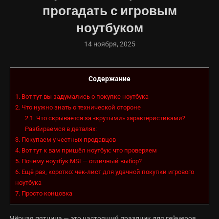
прогадать с игровым
ноутбуком
14 ноября, 2025
Содержание
1.
Вот тут вы задумались о покупке ноутбука
2.
Что нужно знать о технической стороне
2.1.
Что скрывается за «крутыми» характеристиками?
Разбираемся в деталях:
3.
Покупаем у честных продавцов
4.
Вот тут к вам пришёл ноутбук: что проверяем
5.
Почему ноутбук MSI — отличный выбор?
6.
Ещё раз, коротко: чек-лист для удачной покупки игрового
ноутбука
7.
Просто концовка
Чёрная пятница — это настоящий праздник для геймеров,