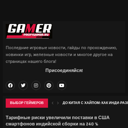
Последние игровые новости, гайды по прохождению,
новинки игр, железные новости и многое другое на
страницах нашего блога!
Присоединяйся!
ВЫБОР ГЕЙМЕРОВ
ДО КИТАЯ С ХАЙПОМ: КАК ИНДИ-РАЗР
ГДЕ НАЙТИ ВСЕ КРИОКУЛЫ В GENSHIN 
WWE ЗАРЕГИСТРИРОВАЛА «VICE CITY» 
ТРЕТЬЯКОВСКАЯ ГАЛЕРЕЯ АНОНСИР
Тарифные риски увеличили поставки в США
смартфонов индийской сборки на 240 %