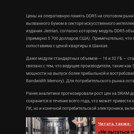
Цены на оперативную память DDR5 на спотовом рынке
вызванного бумом в секторе искусственного интеллек
издания Jiemian, согласно которому модуль DDR5 объе
(примерно 5 700 долларов США). Примечательно, что 
сопоставима с ценой квартиры в Шанхае.
Даже модули стандартных объемов — 16 и 32 ГБ — ст
связано с тем, что ведущие производители, такие как
мощности на выпуск более прибыльной и востребован
Bandwidth Memory). Для потребительского рынка ост
Ранее аналитики прогнозировали рост цен на DRAM до
сохранится в течение всего года, что может привест
ПК, но и конечной потребительской электроники, вк
Читать также:
«Не пытаться т