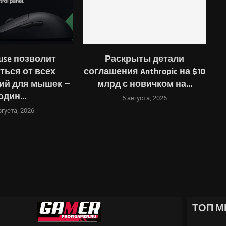
use позволит
Раскрыты детали
ться от всех
соглашения Anthropic на $10
о
ий для мышек —
млрд с новичком на...
один...
5 августа, 2026
вгуста, 2026
ТОП М
ЖЕ, GOOGLE ХОЧЕТ...
ХВАТИТ?
NE: AWAKENING, ARK...
: КАК ВЫБРАТЬ ЛУЧШИЕ
TEIN 2: THE...