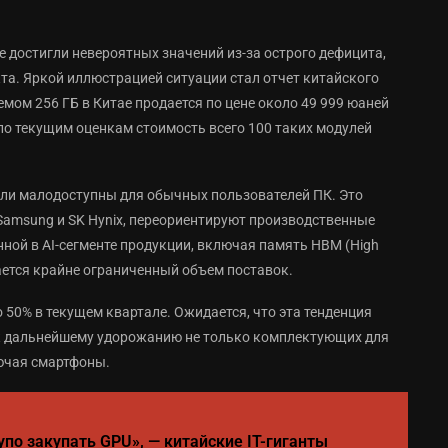
 достигли невероятных значений из-за острого дефицита,
та. Яркой иллюстрацией ситуации стал отчет китайского
мом 256 ГБ в Китае продается по цене около 49 999 юаней
по текущим оценкам стоимость всего 100 таких модулей
али малодоступны для обычных пользователей ПК. Это
 Samsung и SK Hynix, переориентируют производственные
ной в AI-сегменте продукции, включая память HBM (High
ается крайне ограниченный объем поставок.
 50% в текущем квартале. Ожидается, что эта тенденция
и к дальнейшему удорожанию не только комплектующих для
лючая смартфоны.
упо закупать GPU», — китайские IT-гиганты