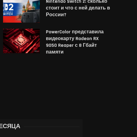
Nintendo Switch 2: сколько
стоит и что с ней делать в
России?
PowerColor представила
Планшет MacBook Neo
Samsung лишит Galaxy 
видеокарту Radeon RX
бставил Dell XPS 13 в тесте
Ultra одной из камер
9050 Reaper с 8 Гбайт
Cyberpunk...
телеобъективом...
памяти
4 августа, 2026
4 августа, 2026
ЕСЯЦА