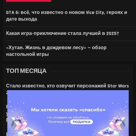
ОДЕТТА В GENSHIN IMPACT: ГАЙД НА 
ROCKSTAR НАЗВАЛА ДАТУ РАСШИРЕННО
APPLE ВПЕРВЫЕ СТОЛКНУЛАСЬ С ОТ
GTA 6: всё, что известно о новом Vice City, героях и
дате выхода
Какая игра-приключение стала лучшей в 2025?
«Хутан. Жизнь в дождевом лесу» — обзор
настольной игры
ТОП МЕСЯЦА
Стало известно, кто озвучит персонажей Star Wars
Zero Company
На что только не идут ради ИИ — энтузиаст
установил серверную NVIDIA Tesla V100 в игровой
ПК с RTX 4080
Все амулеты и кольца в Gothic 1 Remake: