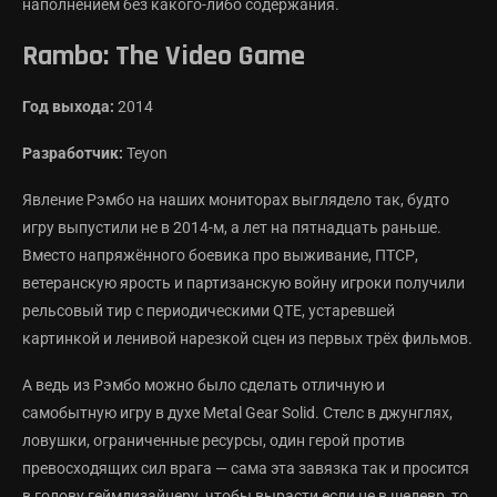
наполнением без какого-либо содержания.
Rambo: The Video Game
Год выхода:
2014
Разработчик:
Teyon
Явление Рэмбо на наших мониторах выглядело так, будто
игру выпустили не в 2014-м, а лет на пятнадцать раньше.
Вместо напряжённого боевика про выживание, ПТСР,
ветеранскую ярость и партизанскую войну игроки получили
рельсовый тир с периодическими QTE, устаревшей
картинкой и ленивой нарезкой сцен из первых трёх фильмов.
А ведь из Рэмбо можно было сделать отличную и
самобытную игру в духе Metal Gear Solid. Стелс в джунглях,
ловушки, ограниченные ресурсы, один герой против
превосходящих сил врага — сама эта завязка так и просится
в голову геймдизайнеру, чтобы вырасти если не в шедевр, то