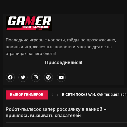
Последние игровые новости, гайды по прохождению,
новинки игр, железные новости и многое другое на
страницах нашего блога!
Присоединяйся!
ВЫБОР ГЕЙМЕРОВ
В СЕТИ ПОКАЗАЛИ, КАК THE ELDER SCROL
APPLE МОЖЕТ ПОДНЯТЬ ЦЕНЫ НА IPHON
CHROME НАЧАЛ ЗАНИМАТЬ ДЕСЯТКИ 
SONY ВЫПУСТИТ В СЕНТЯБРЕ БЕСПР
Робот-пылесос запер россиянку в ванной —
пришлось вызывать спасателей