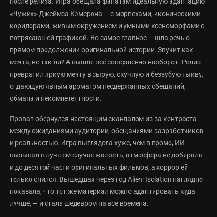
после релиза. Игра обещала фанатам идеальную адаптацию
«Чужих» Джеймса Кэмерона — с морпехами, иконическими
коридорами, живым окружением и умными ксеноморфами с
потрясающей графикой. Но самое главное — шла речь о
прямом продолжении оригинальной истории. Звучит как
мечта, не так ли? А вышло всё совершенно наоборот. Релиз
превратил яркую мечту в сырую, скучную и беззубую тыкву,
отдающую явным ароматом несдержанных обещаний,
обмана и некомпетентности.
Провал обернулся настоящим скандалом из-за контраста
между ожиданиями аудитории, обещаниями разработчиков
и реальностью. Игра выглядела хуже, чем в промо, ИИ
вызывал в лучшем случае жалость, атмосфера не добирала
и до десятой части оригинальных фильмов, а хоррор ей
только снился. Вышедшая через год Alien: Isolation наглядно
показала, что тот же материал можно адаптировать куда
лучше, — и стала шедевром на все времена.