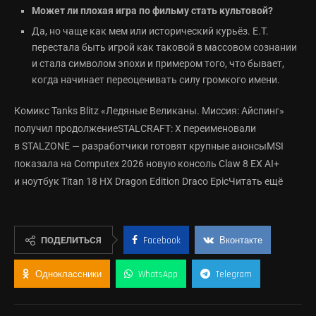
Может ли плохая игра по фильму стать культовой?
Да, но чаще как мем или исторический курьёз. E.T.
перестала быть игрой как таковой в массовом сознании
и стала символом эпохи и примером того, что бывает,
когда начинает переоценивать силу громкого имени.
Комикс Tanks Blitz «Ледяные Великаны. Миссия: Айспинг»
получил продолжениеSTALCRAFT: X переименовали
в STALZONE — разработчики готовят крупные анонсыMSI
показала на Computex 2026 новую консоль Claw 8 EX AI+
и ноутбук Titan 18 HX Dragon Edition Draco EpicЧитать ещё
ПОДЕЛИТЬСЯ
Facebook
Вконтакте
Одноклассники
WhatsApp
Telegram