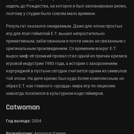
недель до Рождества, на которое и был запланирован релиз,
поэтому у студии было совсем мало времени.
Результат оказался ожидаемым. Даже для эпохи простых
игр для Atari геймплей E.T. вышел непростительно
примитивным, забагованным и почти никак не связанным с
оригинальным произведением. Со временем вокруг E.T.
вырос миф: её громкий провал стал одной из причин кризиса
игровой индустрии 1983 года, а история с захоронением
картриджей в пустыне сегодня считается одним из символов
той эпохи. На деле кризис был куда более комплексным, но
образ E.T. как главного «уродца» мира игр по лицензии
навсегда поселился в культурном коде геймеров.
Catwoman
Год выхода:
2004
Разработчик:
Argonaut Games