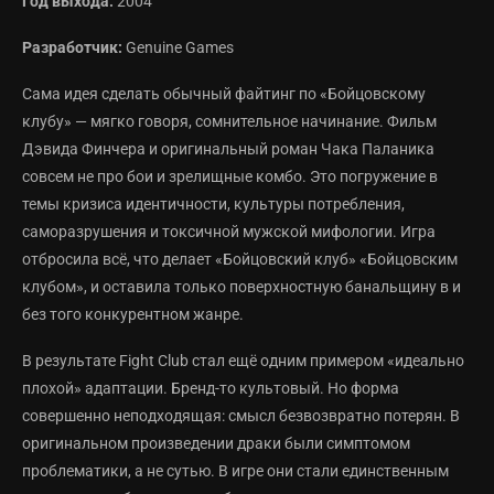
Год выхода:
2004
Разработчик:
Genuine Games
Сама идея сделать обычный файтинг по «Бойцовскому
клубу» — мягко говоря, сомнительное начинание. Фильм
Дэвида Финчера и оригинальный роман Чака Паланика
совсем не про бои и зрелищные комбо. Это погружение в
темы кризиса идентичности, культуры потребления,
саморазрушения и токсичной мужской мифологии. Игра
отбросила всё, что делает «Бойцовский клуб» «Бойцовским
клубом», и оставила только поверхностную банальщину в и
без того конкурентном жанре.
В результате Fight Club стал ещё одним примером «идеально
плохой» адаптации. Бренд-то культовый. Но форма
совершенно неподходящая: смысл безвозвратно потерян. В
оригинальном произведении драки были симптомом
проблематики, а не сутью. В игре они стали единственным