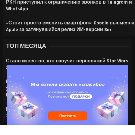
РКН приступил к ограничению звонков в Telegram и
WhatsApp
«Стоит просто сменить смартфон»: Google высмеяла
Apple за затянувшийся релиз ИИ-версии Siri
ТОП МЕСЯЦА
Стало известно, кто озвучит персонажей Star Wars
Zero Company
На что только не идут ради ИИ — энтузиаст
установил серверную NVIDIA Tesla V100 в игровой
ПК с RTX 4080
Все амулеты и кольца в Gothic 1 Remake:
характеристики и способы получения
Copyright @2024 — Profigamer.ru. Все права защищены.