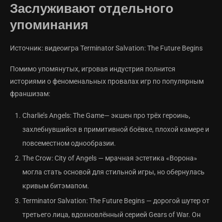
Заслуживают отдельного
упоминания
Источник: видеоигра Terminator Salvation: The Future Begins
Помимо упомянутых, игровая индустрия полнится
историями о феноменальных провалах игр по популярным
франшизам:
Charlie’s Angels: The Game— экшен про трёх героинь,
захлебнувшийся в примитивной боёвке, плохой камере и
повсеместном однообразии.
The Crow: City of Angels — мрачная эстетика «Ворона»
могла стать основой для стильной игры, но обернулась
кривым битэмапом.
Terminator Salvation: The Future Begins — дорогой шутер от
третьего лица, вдохновлённый серией Gears of War. Он