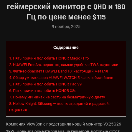
геймерский монитор с QHD и 180
Гц по цене менее $115
9 ноября, 2025
Содержание
1.
Пять причин полюбить HONOR Magic7 Pro
2.
HUAWEI FreeArc: вероятно, самые удобные TWS-наушники
3.
Фитнес-браслет HUAWEI Band 10: настоящий металл
4.
Обзор умных часов HUAWEI WATCH 5: часы юбилейные
5.
Пять причин полюбить HONOR Pad V9
6.
Пять причин полюбить HONOR X8c
7.
Почему ИИ никак не сесть на безматричную диету
8.
Hollow Knight: Silksong — песнь страданий и радостей.
Рецензия
Компания ViewSonic представила новый монитор VX25G26-
2K-2. Новинка ориентирована на геймеров, которые хотят