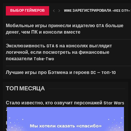
ВЫБОР ГЕЙМЕРОВ
WWE ЗАРЕГИСТРИРОВАЛА «VICE CITY» 
ТРЕТЬЯКОВСКАЯ ГАЛЕРЕЯ АНОНСИР
IPHONE 18 PRO МОЖЕТ СТАТЬ ЗАМЕТНО
ИСПАНЦЫ НАУЧИЛИ ОДИН ОБЪЕКТИВ
Мобильные игры принесли издателю GTA больше
денег, чем ПК и консоли вместе
Эксклюзивность GTA 6 на консолях выглядит
логичной, если посмотреть на финансовые
показатели Take-Two
Лучшие игры про Бэтмена и героев DC — топ-10
ТОП МЕСЯЦА
Стало известно, кто озвучит персонажей Star Wars
Zero Company
На что только не идут ради ИИ — энтузиаст
установил серверную NVIDIA Tesla V100 в игровой