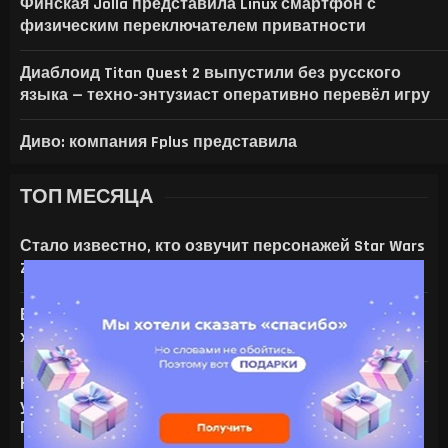
Финская Jolla представила Linux смартфон с
физическим переключателем приватности
Диаблоид Titan Quest 2 выпустили без русского
языка — техно-энтузиаст оперативно перевёл игру
Диво: компания Fplus представила
ТОП МЕСЯЦА
Стало известно, кто озвучит персонажей Star Wars
Zero Company
Все амулеты и кольца в Gothic 1 Remake:
характеристики и способы получения
На что только не идут ради ИИ — энтузиаст
установил серверную NVIDIA Tesla V100 в игровой
ПК с RTX 4080