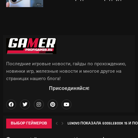
Последние игровые новости, гайды по прохождению,
новинки игр, железные новости и многое другое на
страницах нашего блога!
Присоединяйся!
ВЫБОР ГЕЙМЕРОВ
LENOVO ПОКАЗАЛА GOOGLEBOOK 15 И ПО
ИИТОГИ ИЮЛЯ 2026 Г.: А ЦЕМЕНТА-Т
ЭТИ ИГРЫ ЗАСТАВЯТ БОЯТЬСЯ ЖАРЫ: D
КЛАССЫ В БОЛЬНИЦЕ ДЛЯ ЖИВОТНЫ