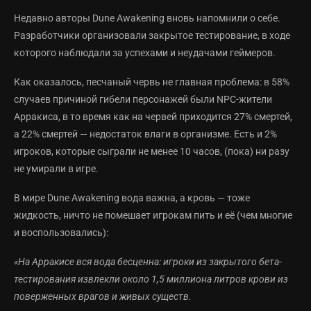
Недавно авторы Dune Awakening вновь напомнили о себе.
Разработчики организовали закрытое тестирование, в ходе
которого наблюдали за успехами и неудачами геймеров.
Как оказалось, песчаный червь не главная проблема: в 58%
случаев причиной гибели персонажей были NPC-жители
Арракиса, в то время как на червей приходится 27% смертей,
а 22% смертей — недостаток влаги в организме. Есть и 2%
игроков, которые сыграли не менее 10 часов, (пока) ни разу
не умирали в игре.
В мире Dune Awakening вода важна, а кровь — тоже
жидкость, ничто не помешает игрокам пить и её (чем многие
и воспользовались):
«На Арракисе вся вода бесценна: игроки из закрытого бета-
тестирования извлекли около 1,5 миллиона литров крови из
поверженных врагов и живых существ.