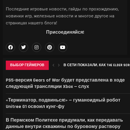
Последние игровые новости, гайды по прохождению,
новинки игр, железные новости и многое другое на
страницах нашего блога!
Присоединяйся!
ВЫБОР ГЕЙМЕРОВ
В СЕТИ ПОКАЗАЛИ, КАК THE ELDER SCROL
APPLE МОЖЕТ ПОДНЯТЬ ЦЕНЫ НА IPHON
CHROME НАЧАЛ ЗАНИМАТЬ ДЕСЯТКИ 
SONY ВЫПУСТИТ В СЕНТЯБРЕ БЕСПР
PS5-версия Gears of War будет представлена в ходе
следующей трансляции Xbox — слух
«Терминатор, подвинься!» — гуманоидный робот
Unitree G1 освоил кунг-фу
В Пермском Политехе придумали, как передавать
данные внутри скважины по буровому раствору