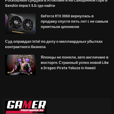
Роскошные сундуки в Атокпане и на Священной горе в
Genshin Impact 5.5: где найти
GeForce RTX 3060 вернулась в
продажу спустя пять лет c не самым
приятным ценником
Суд оправдал Intel по делу о миллиардных убытках
контрактного бизнеса
Японцы не поняли, зато англичане в
восторге. Странный успех новой Like
a Dragon: Pirate Yakuza in Hawaii