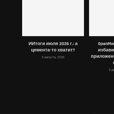
glebook
ИИтоги июля 2026 г.: а
OpenMo
e хочет
цемента-то хватит?
избави
ыть...
приложен
6 августа, 2026
5 а