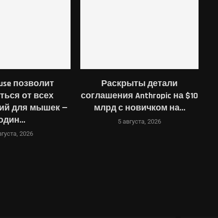
use позволит
Раскрыты детали
ться от всех
соглашения Anthropic на $10
о
ий для мышек —
млрд с новичком на...
один...
5 августа, 2026
вгуста, 2026