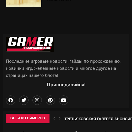
Последние игровые новости, гайды по прохождению,
новинки игр, железные новости и многое другое на
страницах нашего блога!
Присоединяйся!
ВЫБОР ГЕЙМЕРОВ
ТРЕТЬЯКОВСКАЯ ГАЛЕРЕЯ АНОНСИР
IPHONE 18 PRO МОЖЕТ СТАТЬ ЗАМЕТНО
ИСПАНЦЫ НАУЧИЛИ ОДИН ОБЪЕКТИВ
ОДЕТТА В GENSHIN IMPACT: ГАЙД НА 