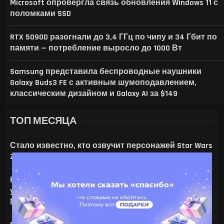
Microsoft опровергла связь обновления Windows 11 с
поломками SSD
RTX 5090D разогнали до 3,4 ГГц по чипу и 34 Гбит по
памяти — потребление выросло до 1000 Вт
Samsung представила беспроводные наушники
Galaxy Buds3 FE с активным шумоподавлением,
классическим дизайном и Galaxy AI за $149
ТОП МЕСЯЦА
Стало известно, кто озвучит персонажей Star Wars
Zero Company
На что только не идут ради ИИ — энтузиаст
установил серверную NVIDIA Tesla V100 в игровой
ПК с RTX 4080