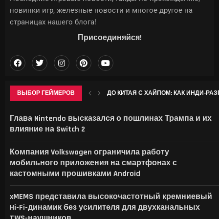
новинки игр, железные новости и многое другое на
страницах нашего блога!
Присоединяйся!
ВЫБОР ГЕЙМЕРОВ
ДО КИТАЯ С ХАЙПОМ: КАК ИНДИ-РАЗР
ГДЕ НАЙТИ ВСЕ КРИОКУЛЫ В GENSHIN 
WWE ЗАРЕГИСТРИРОВАЛА «VICE CITY» 
ТРЕТЬЯКОВСКАЯ ГАЛЕРЕЯ АНОНСИР
Глава Nintendo высказался о пошлинах Трампа и их
влияние на Switch 2
Компания Volkswagen ограничила работу
мобильного приложения на смартфонах с
кастомными прошивками Android
xMEMS представила высокочастотный кремниевый
Hi-Fi-динамик без усилителя для двухканальных
TWS-наушников