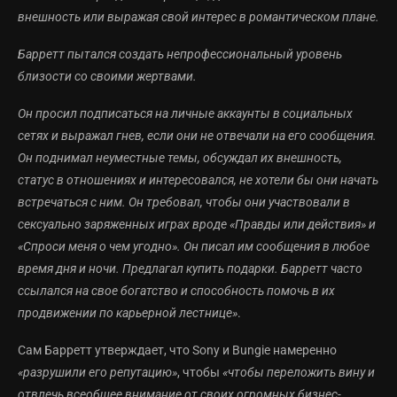
внешность или выражая свой интерес в романтическом плане.
Барретт пытался создать непрофессиональный уровень
близости со своими жертвами.
Он просил подписаться на личные аккаунты в социальных
сетях и выражал гнев, если они не отвечали на его сообщения.
Он поднимал неуместные темы, обсуждал их внешность,
статус в отношениях и интересовался, не хотели бы они начать
встречаться с ним. Он требовал, чтобы они участвовали в
сексуально заряженных играх вроде «Правды или действия» и
«Спроси меня о чем угодно». Он писал им сообщения в любое
время дня и ночи. Предлагал купить подарки. Барретт часто
ссылался на свое богатство и способность помочь в их
продвижении по карьерной лестнице»
.
Сам Барретт утверждает, что Sony и Bungie намеренно
«разрушили его репутацию»
, чтобы
«чтобы переложить вину и
отвлечь всеобщее внимание от своих огромных бизнес-