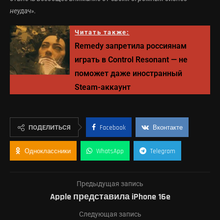
неудач»
.
Читать также:
Remedy запретила россиянам
играть в Control Resonant — не
поможет даже иностранный
Steam-аккаунт
ПОДЕЛИТЬСЯ
Facebook
Вконтакте
Одноклассники
WhatsApp
Telegram
Предыдущая запись
Apple представила iPhone 16e
Следующая запись