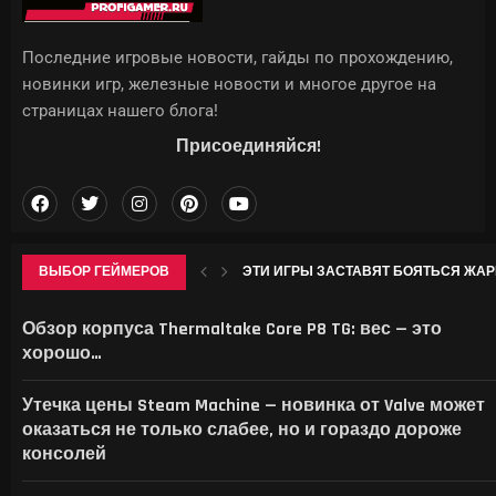
Последние игровые новости, гайды по прохождению,
новинки игр, железные новости и многое другое на
страницах нашего блога!
Присоединяйся!
ВЫБОР ГЕЙМЕРОВ
ЭТИ ИГРЫ ЗАСТАВЯТ БОЯТЬСЯ ЖАРЫ: D
КЛАССЫ В БОЛЬНИЦЕ ДЛЯ ЖИВОТНЫ
SYSTEM SHOCK REMAKE, BLOOD WEST, WOLFE
МАСК НАЦЕЛИЛСЯ НА РЫНОК МОБИЛЬН
Обзор корпуса Thermaltake Core P8 TG: вес — это
хорошо…
Утечка цены Steam Machine — новинка от Valve может
оказаться не только слабее, но и гораздо дороже
консолей