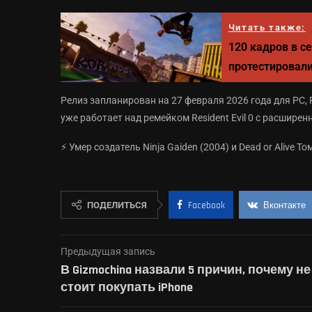
Читать также:
120 кадров в се
протестировали
Релиз запланирован на 27 февраля 2026 года для PC, PS
уже работает над ремейком Resident Evil 0 с расшир
⚡️ Умер создатель Ninja Gaiden (2004) и Dead or Alive 
ПОДЕЛИТЬСЯ
Facebook
Вконтакте
Предыдущая запись
В Gizmochina назвали 5 причин, почему не
стоит покупать iPhone