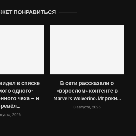
ОЖЕТ ПОНРАВИТЬСЯ
 рассказали о
Steam задержал релиз
м» контенте в
японского хоррора — и
lverine. Игроки...
автор выпустил
бесплатную...
вгуста, 2026
2 августа, 2026