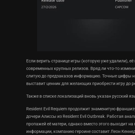
Если верить странице игры (которую уже удалили), её
современных крупных релизов. Вряд ли что-то измени
слитую до предзаказов информацию. Точные цифры на
выставит ценник для желающих приобрести игру до р
Также в списке локализаций вновь указан русский яз
Resident Evil Requiem продолжит знаменитую франшизу
дочери Алиссы из Resident Evil Outbreak. Работая ана
пропажей её матери, однако вместо этого выходит на
информации, компанию героине составит Леон Кеннед