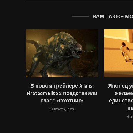
ВАМ ТАКЖЕ М
, Blood
В новом трейлере Aliens:
Японец у
 The New
Fireteam Elite 2 представили
желаем
класс «Охотник»
единстве
пе
4 августа, 2026
4 а