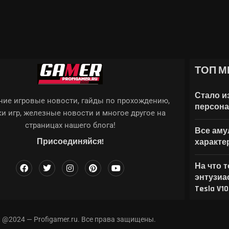
ТОП М
NE: AWAKENING, ARK...
: КАК ВЫБРАТЬ ЛУЧШИЕ
TEIN 2: THE...
Й СВЯЗИ: STARLINK ХОТЯТ...
Стало и
ие игровые новости, гайды по прохождению,
персона
и игр, железные новости и многое другое на
страницах нашего блога!
Все амул
Присоединяйся!
характе
На что 
энтузиа
Tesla V1
t @2024 — Profigamer.ru. Все права защищены.