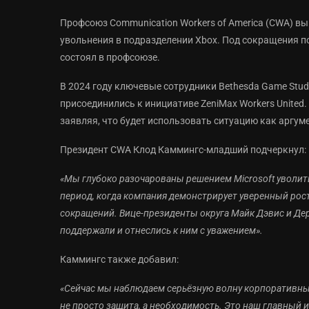
Профсоюз Communication Workers of America (CWA) в
увольнения в подразделении Xbox. Под сокращения по
состоял в профсоюзе.
В 2024 году ключевые сотрудники Bethesda Game Stud
присоединились к инициативе ZeniMax Workers United.
заявляя, что будет использовать ситуацию как аргум
Президент CWA Клод Каммингс-младший подчеркнул:
«Мы глубоко разочарованы решением Microsoft уволит
период, когда компания демонстрирует уверенный рост
сокращений. Вице-президенты округа Майк Дэвис и Де
поддержали и отнеслись к ним с уважением».
Каммингс также добавил:
«Сейчас мы наблюдаем серьёзную волну корпоративны
не просто защита, а необходимость. Это наш главный 