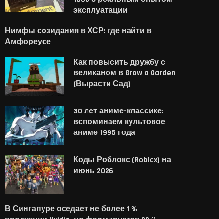
эксплуатации
Нимфы созидания в ХСР: где найти в
Амфореусе
Как повысить дружбу с
великаном в Grow a Garden
(Вырасти Сад)
30 лет аниме-классике:
вспоминаем культовое
аниме 1995 года
Коды Роблокс (Roblox) на
июнь 2026
В Сингапуре оседает не более 1 %