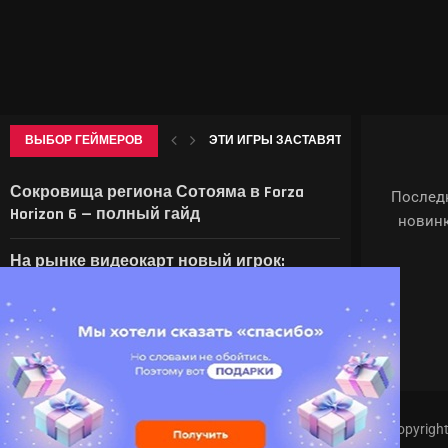
ВЫБОР ГЕЙМЕРОВ
ЭТИ ИГРЫ ЗАСТАВЯТ БОЯТЬСЯ ЖАРЫ: DU
КЛАССЫ В БОЛЬНИЦЕ ДЛЯ ЖИВОТНЫХ
SYSTEM SHOCK REMAKE, BLOOD WEST, WOLFENS
МАСК НАЦЕЛИЛСЯ НА РЫНОК МОБИЛЬНО
Сокровища региона Сотояма в Forza
Последн
Horizon 6 — полный гайд
новинк
На рынке видеокарт новый игрок:
начались поставки в магазины
китайской видеокарты Lisuan 7G106
Xiaomi:
Copyrigh