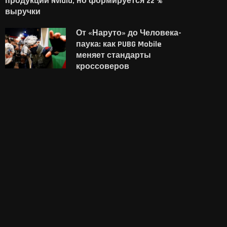
продукции Nvidia, но формируется 22 %
выручки
От «Наруто» до Человека-
паука: как PUBG Mobile
меняет стандарты
кроссоверов
Steam задержал релиз
Новый Xbox должен 
японского хоррора — и
сохранить поддерж
автор выпустил
дисков — но это...
бесплатную...
1 августа, 2026
2 августа, 2026