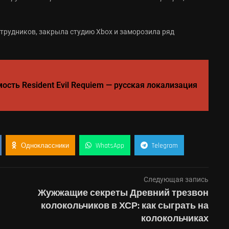
сотрудников, закрыла студию Xbox и заморозила ряд
ость Resident Evil Requiem — русская локализация
Одноклассники
WhatsApp
Telegram
Следующая запись
Жужжащие секреты Древний трезвон
колокольчиков в ХСР: как сыграть на
колокольчиках