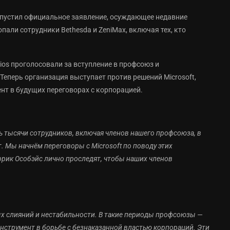
ыпустил официальное заявление, осуждающее недавние
пали сотрудники Bethesda и ZeniMax, включая тех, кто
ios проголосовали за вступление в профсоюз и
 Теперь организация выступает против решений Microsoft,
ент в будущих переговорах с корпорацией.
ь тысячи сотрудников, включая членов нашего профсоюза, в
. Мы начнём переговоры с Microsoft по поводу этих
ррик Особэйс лично проследят, чтобы наших членов
х слияний и нестабильности. В такие периоды профсоюзы —
инструмент в борьбе с безнаказанной властью корпораций. Эти