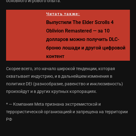
основного игрового опыта.
Читать также:
Выпустили The Elder Scrolls 4
Oblivion Remastered — за 10
долларов можно получить DLC-
броню лошади и другой цифровой
контент
Скорее всего, это начало широкой тенденции, которая
охватывает индустрию, и в дальнейшем изменения в
политике DEI (разнообразие, равенство и инклюзивность)
произойдут и в других крупных корпорациях.
* — Компания Meta признана экстремистской и
террористической организацией и запрещена на территории
РФ