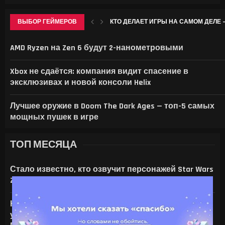
ВЫБОР ГЕЙМЕРОВ
КТО ДЕЛАЕТ ИГРЫ НА САМОМ ДЕЛЕ —
МОРОЗНИК В GENSHIN IMPACT: ГДЕ НА
В ID SOFTWARE ЗАЯВИЛИ: ПОСЛЕ УВО
НАЗВАНЫ 19 УСТРОЙСТВ SAMSUNG, ДЛЯ
AMD Ryzen на Zen 6 будут 2-нанометровыми
Xbox не сдаётся: компания видит спасение в
эксклюзивах и новой консоли Helix
Лучшее оружие в Doom The Dark Ages — топ-5 самых
мощных пушек в игре
ТОП МЕСЯЦА
Стало известно, кто озвучит персонажей Star Wars
Zero Company
На что только не идут ради ИИ — энтузиаст
установил серверную NVIDIA Tesla V100 в игровой