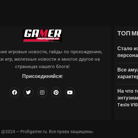
ТОП М
ЖЕ, GOOGLE ХОЧЕТ...
ХВАТИТ?
NE: AWAKENING, ARK...
: КАК ВЫБРАТЬ ЛУЧШИЕ
TEIN 2: THE...
Стало и
ие игровые новости, гайды по прохождению,
персона
и игр, железные новости и многое другое на
страницах нашего блога!
Все амул
Присоединяйся!
характе
На что 
энтузиа
Tesla V1
t @2024 — Profigamer.ru. Все права защищены.