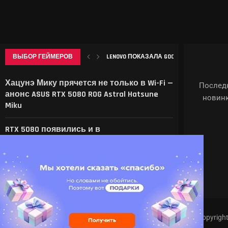
ВЫБОР ГЕЙМЕРОВ
LENOVO ПОКАЗАЛА GOOGLEBOOK 15 И ПОХО
ИИТОГИ ИЮЛЯ 2026 Г.: А ЦЕМЕНТА-ТО 
ЭТИ ИГРЫ ЗАСТАВЯТ БОЯТЬСЯ ЖАРЫ: DU
КЛАССЫ В БОЛЬНИЦЕ ДЛЯ ЖИВОТНЫХ
SYSTEM SHOCK REMAKE, BLOOD WEST, WOLFENS
Хацунэ Мику прячется не только в Wi-Fi —
Последн
анонс ASUS RTX 5080 ROG Astral Hatsune
новинк
Miku
RTX 5080 появились и в
Биткоины на $700 млн навсегда
останутся на свалке — суд отказал
британцу в праве откапать HDD с
драгоценным содержимым
Copyrigh