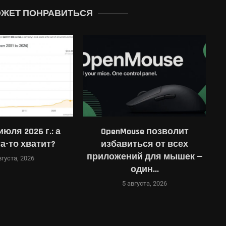
ОЖЕТ ПОНРАВИТЬСЯ
use позволит
Раскрыты детали
ться от всех
соглашения Anthropic на $10
о
ий для мышек —
млрд с новичком на...
один...
5 августа, 2026
вгуста, 2026