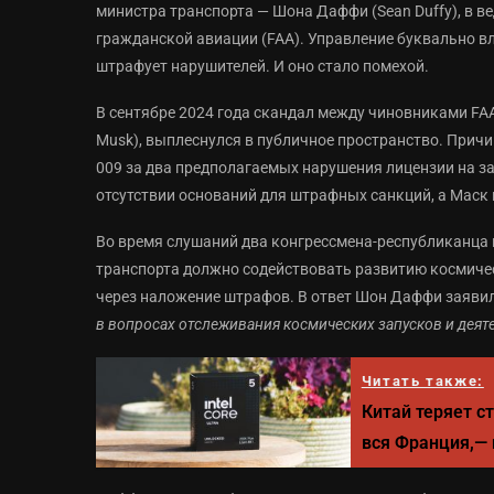
министра транспорта — Шона Даффи (Sean Duffy), в в
гражданской авиации (FAA). Управление буквально вл
штрафует нарушителей. И оно стало помехой.
В сентябре 2024 года скандал между чиновниками FA
Musk), выплеснулся в публичное пространство. Прич
009 за два предполагаемых нарушения лицензии на за
отсутствии оснований для штрафных санкций, а Маск 
Во время слушаний два конгрессмена-республиканца
транспорта должно содействовать развитию космическ
через наложение штрафов. В ответ Шон Даффи заявил
в вопросах отслеживания космических запусков и деят
Читать также:
Китай теряет с
вся Франция,— 