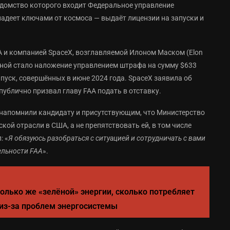
едомство которого входит Федеральное управление
адеет ключами от космоса — выдаёт лицензии на запуски и
A и компанией SpaceX, возглавляемой Илоном Маском (Elon
иной стало наложение управлением штрафа на сумму $633
пуск, совершённых в июне 2024 года. SpaceX заявила об
публично призвал главу FAA подать в отставку.
 напомнили кандидату и присутствующим, что Министерство
ой отрасли в США, а не препятствовать ей, в том числе
: «
Я обязуюсь разобраться с ситуацией и сотрудничать с вами
ельности FAA
».
только же «зелёной» энергии, сколько потребляет
из-за проблем энергосистемы