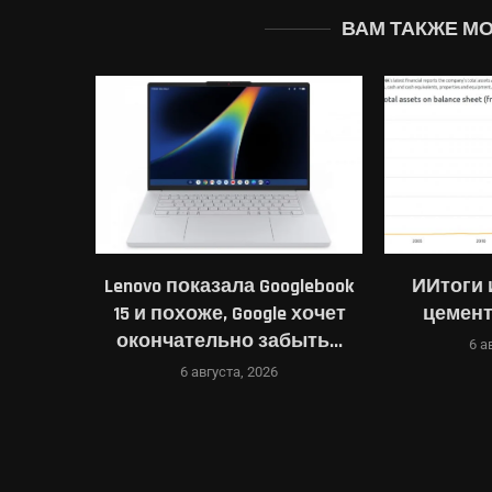
ВАМ ТАКЖЕ М
glebook
ИИтоги июля 2026 г.: а
OpenMo
e хочет
цемента-то хватит?
избави
ыть...
приложен
6 августа, 2026
5 а