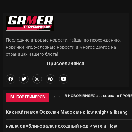
Последние игровые новости, гайды по прохождению,
новинки игр, железные новости и многое другое на
страницах нашего блога!
Присоединяйся!
ВЫБОР ГЕЙМЕРОВ
СОЗДАТЕЛИ ЭМУЛЯТОРА ARMSX2 ВЫПУ
НА ТАЙВАНЕ ВЫ НЕ СМОЖЕТЕ КУПИТЬ 
КИТАЙ ОБОШЁЛ США ПО РАСХОДАМ
Как найти все Осколки Масок в Hollow Knight Silksong
NVIDIA опубликовала исходный код PhysX и Flow