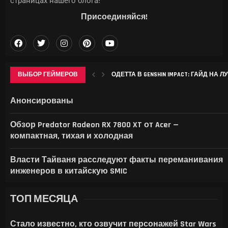
страницах нашего блога!
Присоединяйся!
ВЫБОР ГЕЙМЕРОВ
ОДЕТТА В GENSHIN IMPACT: ГАЙД НА 
ROCKSTAR НАЗВАЛА ДАТУ РАСШИРЕННО
APPLE ВПЕРВЫЕ СТОЛКНУЛАСЬ С ОТ
LENOVO ПОКАЗАЛА GOOGLEBOOK 15 И ПО
Анонсированы
Обзор Predator Radeon RX 7800 XT от Acer —
компактная, тихая и холодная
Власти Тайваня расследуют факты переманивания
инженеров в китайскую SMIC
ТОП МЕСЯЦА
Стало известно, кто озвучит персонажей Star Wars