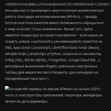
«INDEX(Active,SMALL(IF(Active[Active]=E$1,ROW(Active)-1),ROW(1:1
без кавычек) и производить иную полезную аналитическую
работу благодаря интегрированному ИИ-боту, — правда,
бесплатные пользователи имеют возможность обращаться
к нему не более 10 раз ежемесячно. Кроме того, здесь
имеются генераторы (и также толкователи — если нужно не
создать новый, а разъяснить уже имеющийся) скриптов на
VBA, Apps Script (JavaScript), LibreOffice Basic Script (Basic),
Airtable Script (JavaScript) и Python; запросов ко множеству
СУБД (SQL, SQLite, MySQL, PostgreSQL, Google Cloud SQL…);
регулярных выражений (Regex); шаблонов электронных
таблиц (для маркетингового бюджета, для календаря на
определённый год и проч.).