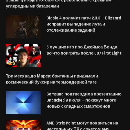
Samsung и Apple готовятся к революции с кремний-
углеродными батареями
Diablo 4 получит патч 2.3.3 — Blizzard
исправит выпадение лута и
отслеживание заданий
5 лучших игр про Джеймса Бонда —
во что поиграть после 007 First Light
Три месяца до Марса: британцы придумали
космический буксир на термоядерной тяге
Samsung подтвердила презентацию
Unpacked 9 июля — покажут много
новых складных смартфонов
AMD Strix Point могут появиться на