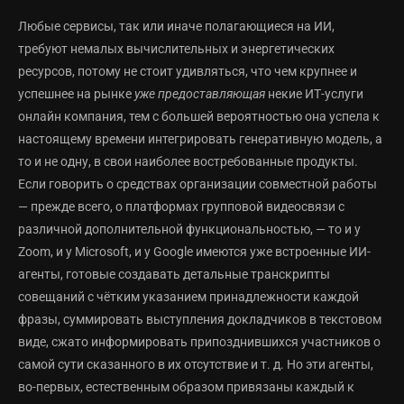
Любые сервисы, так или иначе полагающиеся на ИИ,
требуют немалых вычислительных и энергетических
ресурсов, потому не стоит удивляться, что чем крупнее и
успешнее на рынке
уже предоставляющая
некие ИТ-услуги
онлайн компания, тем с большей вероятностью она успела к
настоящему времени интегрировать генеративную модель, а
то и не одну, в свои наиболее востребованные продукты.
Если говорить о средствах организации совместной работы
— прежде всего, о платформах групповой видеосвязи с
различной дополнительной функциональностью, — то и у
Zoom, и у Microsoft, и у Google имеются уже встроенные ИИ-
агенты, готовые создавать детальные транскрипты
совещаний с чётким указанием принадлежности каждой
фразы, суммировать выступления докладчиков в текстовом
виде, сжато информировать припозднившихся участников о
самой сути сказанного в их отсутствие и т. д. Но эти агенты,
во-первых, естественным образом привязаны каждый к