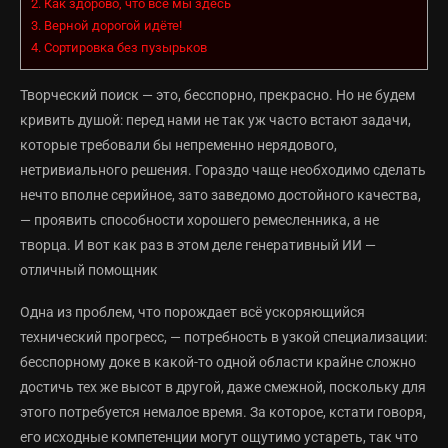
2.
Как здорово, что все мы здесь
3.
Верной дорогой идёте!
4.
Сортировка без пузырьков
Творческий поиск — это, бесспорно, прекрасно. Но не будем
кривить душой: перед нами не так уж часто встают задачи,
которые требовали бы непременно нерядового,
нетривиального решения. Гораздо чаще необходимо сделать
нечто вполне серийное, зато заведомо достойного качества,
— проявить способности хорошего ремесленника, а не
творца. И вот как раз в этом деле генеративный ИИ —
отличный помощник
Одна из проблем, что порождает всё ускоряющийся
технический прогресс, — потребность в узкой специализации:
бесспорному доке в какой-то одной области крайне сложно
достичь тех же высот в другой, даже смежной, поскольку для
этого потребуется немалое время. За которое, кстати говоря,
его исходные компетенции могут ощутимо устареть, так что