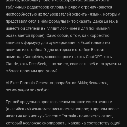
велика, поскольку поистине безбрежные возможности
табличных редакторов сплошь и рядом ограничиваются
неспособностью их пользователей освоить «язык», которым
представляются в нём формулы (и то сказать, даже LaTeX в
известной степени выглядит логичнее и для понимания
оказывается проще). Само собой, о том, как корректно
записать формулу для суммирования в Excel только тех
величин из столбца D, для которых в столбце B стоит
пометка «Complete», можно спросить хоть ChatGPT, хоть
Claude, хоть DeepSeek, — но зачем, если есть веб-инструменты
с более простым доступом?
AI Excel Formula Generator разработки Akkio;
бесплатен,
регистрации не требует.
Тут всё предельно просто: в левом окошке естественным
(английским) языком записывается вопрос; в правом после
нажатия на кнопку «Generate Formula» появляется ответ,
который несложно скопировать, нажав на соответствующий