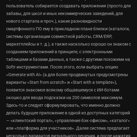
пользователь собирается создавать приложения (просто для
забавы, для школ и иных некоммерческих заведений, для
нового стартапа и проч.), какие разновидности
смартфонного ПО ему в прикладном плане близки (каталоги,
системы организации совместной работы, CRM/ERP,
маркетплейсы и т. д.), а также насколько хорошо он знаком с
созданием приложений в принципе, с электронными
таблицами и базами данных, а также с другими похожими на
Softr инструментами. После этого, если выбрать опцию
«Generate with AI» (а для более продвинутых предусмотрены
варианты «Start from scratch» и «Start with a template»),
появится знакомое всякому общавшемуся с ИИ-ботами
окошко для ввода подсказки на 200 символов максимум.
Здесь-то и следует сформулировать, что именно должно
делать будущее приложение в одной из доступных категорий
— «клиентский портал», «управление бэк-офисом», «каталог»
или «платформа для участников». Далее система предлагает
несколько вариантов визуального решения, и после нажатия