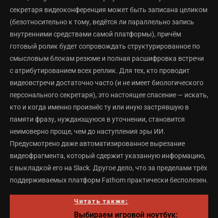
секретаря видеоконференция может быть записана целиком
(безотносительно к тому, ведётся ли параллельно запись
внутренними средствами самой платформы), причём
готовый ролик будет сопровождать структурированное по
смысловым блокам резюме и полная расшифровка встречи
с атрибутированием всех реплик. Для тех, кто проводит
видеовстречи достаточно часто (и не имеет биологического
персонального секретаря), это настоящее спасение — искать,
кто и когда именно произнёс ту или иную застрявшую в
памяти фразу, нуждающуюся в уточнении, становится
неимоверно проще, чем до наступления эры ИИ.
Предусмотрено даже автоматизированное вырезание
видеофрагмента, который сдержит указанную информацию,
с выкладкой его на Slack. Другое дело, что за пределами трёх
поддерживаемых платформ Fathom практически бесполезен.
Читать также:
Выбираем игровой ноутбук: