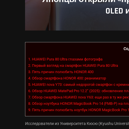
OLED
Со
1.
HUAWEI Pura 80 Ultra глазами фотографа
2.
Первый взгляд на смартфон HUAWEI Pura 80 Ultra
3.
Пять причин полюбить HONOR 400
4.
Обзор смартфона HONOR 400: реаниматор
5.
HUAWEI nova Y73: самый недорогой смартфон с кремн
6.
Обзор HUAWEI MatePad Pro 12.2’’ (2025): обновление 
7.
Обзор смартфона HUAWEI nova Y63: еще раз в ту же рек
8.
Обзор ноутбука HONOR MagicBook Pro 14 (FMB-P) на пла
9.
Пять причин полюбить ноутбук HONOR MagicBook Pro 
Исследователи из Университета Кюсю (Kyushu Univers