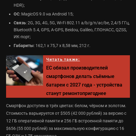
HDR);
ОС
: MagicOS 9.0 на Android 15;
Связь
: 2G, 3G, 4G, 5G, Wi-Fi 802.11 a/b/g/n/ac/be, 2,4/5 ГГц,
Bluetooth 5.4, GPS, A-GPS, Beidou, Galileo, ГЛОНАСС, QZSS,
ИК-порт;
Габариты
: 162,1 x 75,7 x 8,58 мм, 212 г.
Читать также:
ЕС обязал производителей
смартфонов делать съёмные
батареи с 2027 года - устройства
станут ремонтопригоднее
Смартфон доступен в трёх цветах: белом, чёрном и золотом.
Стоимость варьируется от $505 (42 000 рублей) за версию с
12 ГБ оперативной памяти и 256 ГБ встроенной памяти до
$656 (55 000 рублей) за максимальную конфигурацию с 16
ГБ ОЗУ и 1 ТБ хранилища.