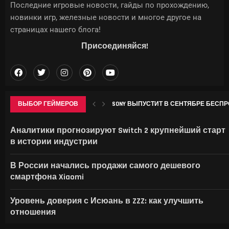
Последние игровые новости, гайды по прохождению,
новинки игр, железные новости и многое другое на
страницах нашего блога!
Присоединяйся!
ВЫБОР ГЕЙМЕРОВ
SONY ВЫПУСТИТ В СЕНТЯБРЕ БЕСПР
КТО ДЕЛАЕТ ИГРЫ НА САМОМ ДЕЛЕ —
МОРОЗНИК В GENSHIN IMPACT: ГДЕ НА
В ID SOFTWARE ЗАЯВИЛИ: ПОСЛЕ УВО
Аналитики прогнозируют Switch 2 крупнейший старт
в истории индустрии
В России начались продажи самого дешевого
смартфона Xiaomi
Уровень доверия с Исюань в ZZZ: как улучшить
отношения