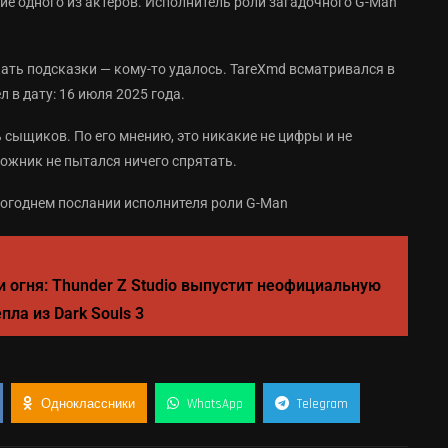
ие одного из актёров. Исполнитель роли загадочного G-Man
скать подсказки — кому-то удалось. TareXmd всматривался в
 в дату: 16 июля 2025 года.
сыщиков. По его мнению, это никакие не цифры и не
дожник не пытался ничего спрятать.
и огня: Thunder Z Studio выпустит неофициальную
ла из Dark Souls 3
Одноклассники
WhatsApp
Telegram