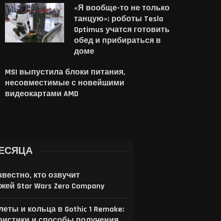
автор выпустил
дисков — но это...
«Я вообще-то не только
бесплатную...
танцую»: роботы Tesla
1 августа, 2026
Optimus учатся готовить
2 августа, 2026
обед и прибираться в
доме
MSI выпустила блоки питания,
несовместимые с новейшими
видеокартами AMD
ЕСЯЦА
звестно, кто озвучит
жей Star Wars Zero Company
еты и кольца в Gothic 1 Remake:
ристики и способы получения