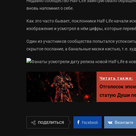
Недавно сообщество Half-Life заинтриговало обращен
вновь напомнил о себе.
Как это часто бывает, поклонники Half-Life начали и
изображение и усмотрел в нём цифры, которые перевёл
Один из участников сообщества попытался успокоить 
скрытое послание, а банальные мазки кистью, т.е. ху
Читать также:
Отголосок эпох
статую Души пеп
ПОДЕЛИТЬСЯ
Facebook
Вконтакте