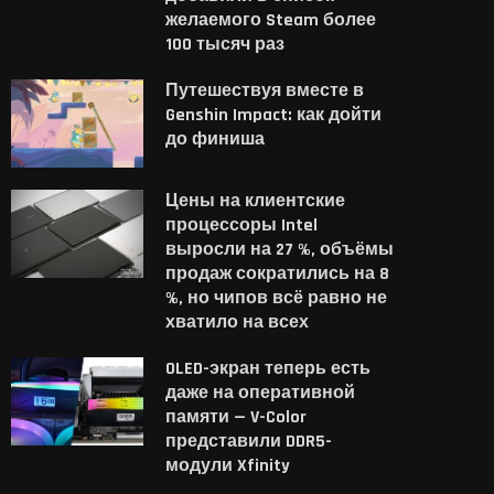
желаемого Steam более
100 тысяч раз
Путешествуя вместе в
Genshin Impact: как дойти
до финиша
Цены на клиентские
процессоры Intel
выросли на 27 %, объёмы
продаж сократились на 8
%, но чипов всё равно не
хватило на всех
OLED-экран теперь есть
даже на оперативной
памяти — V-Color
представили DDR5-
Steam задержал релиз
Новый Xbox должен 
модули Xfinity
японского хоррора — и
сохранить поддерж