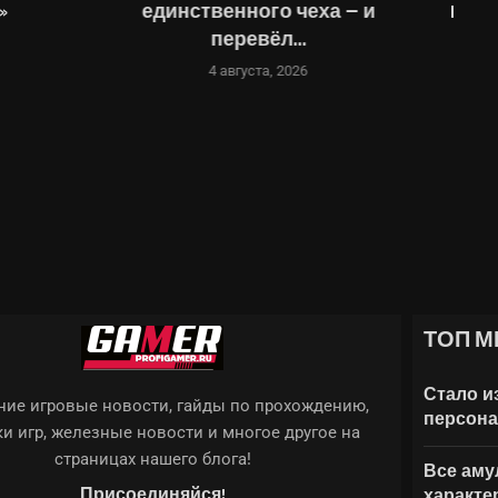
нного чеха — и
Marvel’s Wolverine. Игроки...
ревёл...
3 августа, 2026
вгуста, 2026
ТОП М
NE: AWAKENING, ARK...
: КАК ВЫБРАТЬ ЛУЧШИЕ
TEIN 2: THE...
Й СВЯЗИ: STARLINK ХОТЯТ...
 РАБОТЫ —...
Стало и
ие игровые новости, гайды по прохождению,
персона
и игр, железные новости и многое другое на
страницах нашего блога!
Все амул
Присоединяйся!
характе