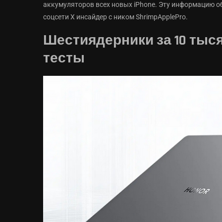
аккумуляторов всех новых iPhone. Эту информацию об
соцсети X инсайдер с ником ShrimpApplePro.
Шестиядерники за 10 тыся
тесты