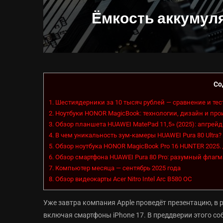
Ёмкость аккумуля
Со
1.
Шестиядерники за 10 тысяч рублей — сравнение и те
2.
Ноутбуки HONOR MagicBook: технологии, дизайн и пр
3.
Обзор планшета HUAWEI MatePad 11,5» (2025): апгрейд
4.
В чем уникальность зум-камеры HUAWEI Pura 80 Ultra?
5.
Обзор ноутбука HONOR MagicBook Pro 16 HUNTER 2025. 
6.
Обзор смартфона HUAWEI Pura 80 Pro: разумный фла
7.
Компьютер месяца — сентябрь 2025 года
8.
Обзор видеокарты Acer Nitro Intel Arc B580 OC
Уже завтра компания Apple проведёт презентацию, в 
включая смартфоны iPhone 17. В преддверии этого со