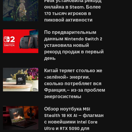
Peak установила рекорд
онлайна в Steam. Более
170 тысяч игроков в
пиковой активности
По предварительным
данным Nintendo Switch 2
установила новый
рекорд продаж в первый
день
Китай теряет столько же
«зелёной» энергии,
сколько потребляет вся
Франция,— из-за проблем
энергосистемы
Обзор ноутбука MSI
Stealth 18 HX AI — флагман
с новейшими Intel Core
Ultra и RTX 5090 для