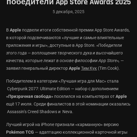
победители App Store Awards 2025
5 декабря, 2025
В
Apple
подвели итоги собственной премии App Store Awards,
в которой подсвечиваются «лучшие и самые влиятельные
приложения и игры», доступные в App Store.
«Победители
этого года — воплощение творческого духа и высочайшего
качества, которые лежат в основе философии App Store»,
—
заявил генеральный директор
Apple
Тим Кук
(Tim Cook).
Победителем в категории «Лучшая игра для Mac» стала
Cyberpunk 2077: Ultimate Edition — набор с дополнением
«Призрачная свобода»
поселился на компьютерах от
Apple
ещё 17 июля. Среди финалистов в этой номинации оказались
Assassin’s Creed Shadows и Neva.
Лучшей игрой на iPhone признали «карманную» версию
Pokémon TCG
— адаптацию коллекционной карточной игры