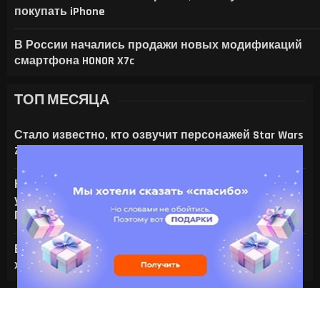
покупать iPhone
В России начались продажи новых модификаций
смартфона HONOR X7c
ТОП МЕСЯЦА
Стало известно, кто озвучит персонажей Star Wars
Zero Company
На что только не идут ради ИИ — энтузиаст
установил серверную NVIDIA Tesla V100 в игровой
ПК с RTX 4080
Все амулеты и кольца в Gothic 1 Remake:
характеристики и способы получения
Copyright @2024 — Profigamer.ru. Все права защищены.