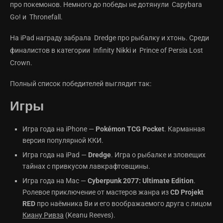
про покемонов. Немного до победы не дотянули Capybara
Go! и Thronefall.
На iPad награду забрала Dredge про рыбалку и хтонь. Среди
финалистов в категории Infinity Nikki и Prince of Persia Lost
Crown.
Полный список победителей выглядит так:
Игры
Игра года на iPhone —
Pokémon TCG Pocket
. Карманная
версия популярной ККИ.
Игра года на iPad —
Dredge
. Игра о рыбалке и зловещих
тайнах с привкусом лавкрафтовщины.
Игра года на Mac —
Cyberpunk 2077: Ultimate Edition
.
Ролевое приключение от мастеров жанра из
CD Projekt
RED
про наёмника Ви и его воображаемого друга с лицом
Киану Ривза
(Keanu Reeves).