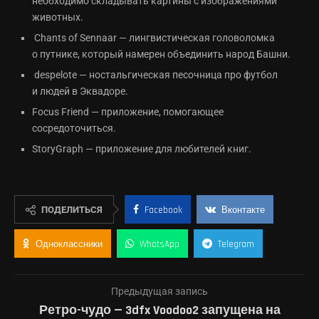
необходимо складывать картины с изображениями
животных.
Chants of Sennaar — лингвистическая головоломка
о путнике, который намерен объединить народ Башни.
despelote — ностальгическая песочница про футбол
и людей в Эквадоре.
Focus Friend — приложение, помогающее
сосредоточиться.
StoryGraph — приложение для любителей книг.
ПОДЕЛИТЬСЯ
Facebook
Вконтакте
Одноклассники
WhatsApp
Telegram
Предыдущая запись
Ретро-чудо — 3dfx Voodoo2 запущена на