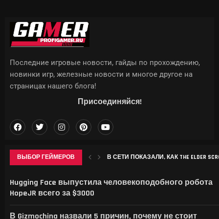
Последние игровые новости, гайды по прохождению,
новинки игр, железные новости и многое другое на
страницах нашего блога!
Присоединяйся!
ВЫБОР ГЕЙМЕРОВ
В СЕТИ ПОКАЗАЛИ, КАК THE ELDER SCROL
APPLE МОЖЕТ ПОДНЯТЬ ЦЕНЫ НА IPHON
CHROME НАЧАЛ ЗАНИМАТЬ ДЕСЯТКИ 
SONY ВЫПУСТИТ В СЕНТЯБРЕ БЕСПР
Hugging Face выпустила человекоподобного робота
HopeJR всего за $3000
В Gizmochina назвали 5 причин, почему не стоит