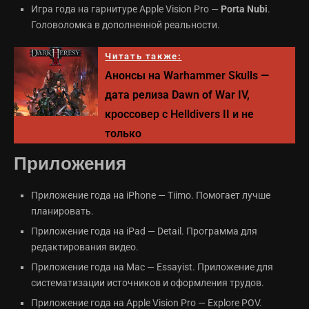
Игра года на гарнитуре Apple Vision Pro —
Porta Nubi
.
Головоломка в дополненной реальности.
Читать также:
Анонсы на Warhammer Skulls —
дата релиза Dawn of War IV,
кроссовер с Helldivers II и не
только
Приложения
Приложение года на iPhone — Tiimo. Помогает лучше
планировать.
Приложение года на iPad — Detail. Программа для
редактирования видео.
Приложение года на Mac — Essayist. Приложение для
систематизации источников и оформления трудов.
Приложение года на Apple Vision Pro — Explore POV.