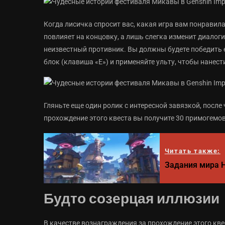
Когда лисичка спросит вас, какая игра вам понравила
повлияет на концовку, а лишь слегка изменит диалоги
неизвестный противник. Вы должны будете победить 
блок (клавиша «Е») и применяйте ульту, чтобы нанест
Гляньте еще один ролик с интересной завязкой, после
прохождение этого квеста вы получите 30 примогемов,
Читать также:
Задания мира Н
Будто созерцая иллюзии
В качестве вознаграждения за прохождение этого кве