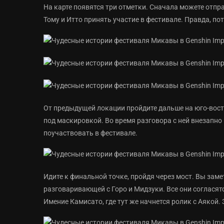
На карте появятся три отметки. Сначала можете отпр
Тому и Итто принять участие в фестивале. Правда, по
От предыдущей локации пройдите дальше на юго-восто
под маскировкой. Во время разговора с ней внезапно 
поучаствовать в фестивале.
Идите к финальной точке, пройдя через мост. Вы заме
разговаривающей с Горо и Мидзуки. Все они согласятс
Имение Камисато, где тут же начнется ролик с Аякой. 