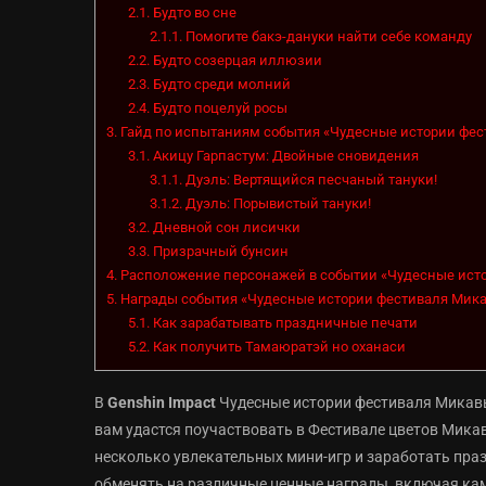
2.1.
Будто во сне
2.1.1.
Помогите бакэ-дануки найти себе команду
2.2.
Будто созерцая иллюзии
2.3.
Будто среди молний
2.4.
Будто поцелуй росы
3.
Гайд по испытаниям события «Чудесные истории фе
3.1.
Акицу Гарпастум: Двойные сновидения
3.1.1.
Дуэль: Вертящийся песчаный тануки!
3.1.2.
Дуэль: Порывистый тануки!
3.2.
Дневной сон лисички
3.3.
Призрачный бунсин
4.
Расположение персонажей в событии «Чудесные ист
5.
Награды события «Чудесные истории фестиваля Мик
5.1.
Как зарабатывать праздничные печати
5.2.
Как получить Тамаюратэй но оханаси
В
Genshin Impact
Чудесные истории фестиваля Микавы
вам удастся поучаствовать в Фестивале цветов Мика
несколько увлекательных мини-игр и заработать пра
обменять на различные ценные награды, включая кам