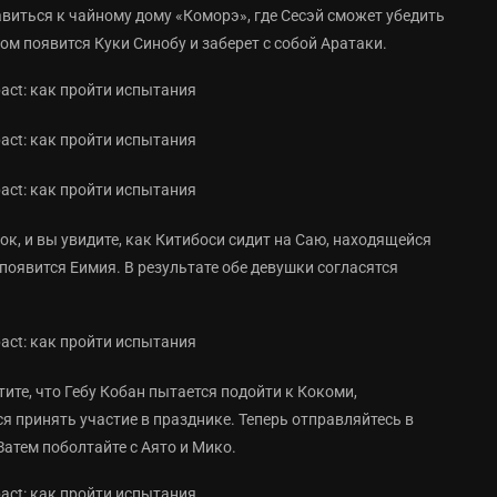
авиться к чайному дому «Коморэ», где Сесэй сможет убедить
том появится Куки Синобу и заберет с собой Аратаки.
к, и вы увидите, как Китибоси сидит на Саю, находящейся
появится Еимия. В результате обе девушки согласятся
тите, что Гебу Кобан пытается подойти к Кокоми,
я принять участие в празднике. Теперь отправляйтесь в
Затем поболтайте с Аято и Мико.