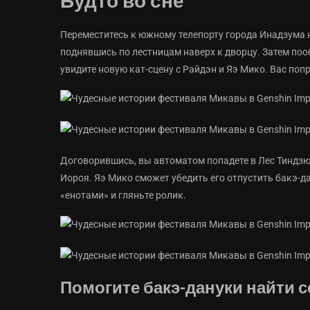
Будто во сне
Переместитесь к южному телепорту города Инадзума н
поднявшись по лестницам наверх к дворцу. Затем поо
увидите новую кат-сцену с Райдэн и Яэ Мико. Вас по
Договорившись, вы автоматом попадете в Лес Тиндзю
Иороя. Яэ Мико сможет убедить его отпустить бакэ-да
«енотами» и гляньте ролик.
Помогите бакэ-дануки найти 