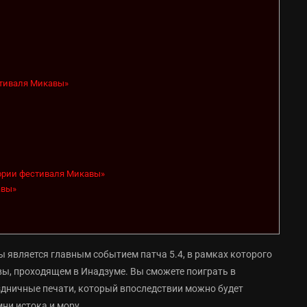
стиваля Микавы»
ории фестиваля Микавы»
авы»
 является главным событием патча 5.4, в рамках которого
вы, проходящем в Инадзуме. Вы сможете поиграть в
здничные печати, который впоследствии можно будет
ни истока и мору.