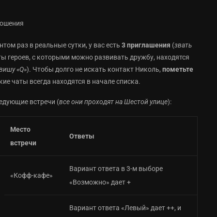
том раз в реальные сутки, у вас есть
3 приглашения
(
звать
кты героев, с которыми можно развивать дружбу, находятся
вишу «Q»
). Чтобы долго не искать контакт Николь,
пометьте
ие чаты всегда находятся в начале списка.
едующие встречи (
все они проходят на Шестой улице
):
Место
Ответы
встречи
Вариант ответа в 3-м выборе
«Кофф-кафе»
«Возможно» дает +
Вариант ответа «Левый» дает ++, и