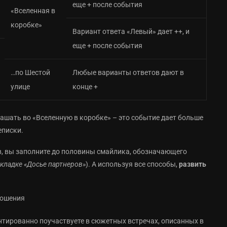
еще + после события
«Вселенная в
коробке»
Вариант ответа «Левый» дает ++, и
еще + после события
…по Шестой
Любые варианты ответов дают в
улице
конце +
ашать во «Вселенную в коробке» – это событие дает больше
еписки.
ов, вы заполните до половины смайлика, обозначающего
вкладке «Досье партнеров»
). А используя все способы,
развить
нтированно поучаствуете в сюжетных встречах, описанных в