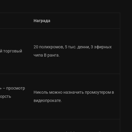
Награда
20 полихромов, 5 тыс. денни, 3 эфирных
й торговый
чипа B ранга.
» – просмотр
Николь можно назначить промоутером в
горсть
видеопрокате.