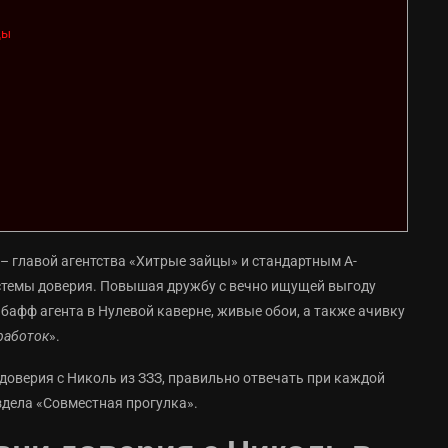
ды
– главой агентства «Хитрые зайцы» и стандартным A-
стемы доверия. Повышая дружбу с вечно ищущей выгоду
бафф агента в Нулевой каверне, живые обои, а также ачивку
работок
».
 доверия с Николь из ЗЗЗ, правильно отвечать при каждой
здела «Совместная прогулка».