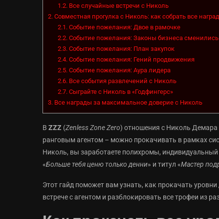
1.2.
Все случайные встречи с Николь
2.
Совместная прогулка с Николь: как собрать все награ
2.1.
Событие пожелания: Двое в рамочке
2.2.
Событие пожелания: Законы бизнеса сменились
2.3.
Событие пожелания: План закупок
2.4.
Событие пожелания: Гений продвижения
2.5.
Событие пожелания: Аура лидера
2.6.
Все события развлечений с Николь
2.7.
Сыграйте с Николь в «Годфингерс»
3.
Все награды за максимальное доверие с Николь
В
ZZZ
(
Zenless Zone Zero
) отношения с Николь Демара 
ранговым агентом – можно прокачивать в рамках си
Николь, вы заработаете полихромы, индивидуальный 
«
Больше тебя ценю только денни
» и титул «
Мастер под
Этот гайд поможет вам узнать, как прокачать уровни
встрече с агентом и разблокировать все трофеи из ра