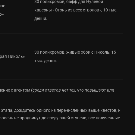
30 полихромов, бафф для Нулевой
мое
каверны «Огонь из всех стволов», 10 тыс.
о»
денни.
30 полихромов, живые обои с Николь, 15
трая Николь»
тыс. денни.
ние с агентом (
среди ответов нет тех, что повышают или
 этапа, дождитесь одного из перечисленных выше квестов, и
ровень не продвинут до следующей ступени, все полученные