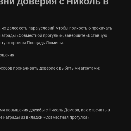
вни доверия с Николь в
 но далее есть пара условий: чтобы полностью прокачать
 награды «Совместной прогулки», завершите «Вставную
енту откроется Площадь Люмины.
пособов прокачивать доверие с выбитыми агентами:
емя повышения дружбы с Николь Демара, как отвечать в
се награды из вкладки «Совместная прогулка».