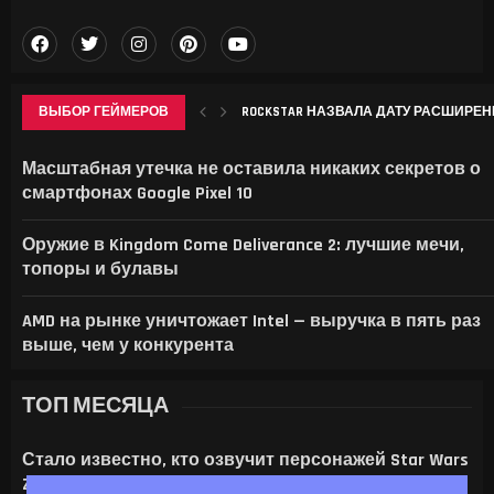
ВЫБОР ГЕЙМЕРОВ
ROCKSTAR НАЗВАЛА ДАТУ РАСШИРЕННО
APPLE ВПЕРВЫЕ СТОЛКНУЛАСЬ С ОТ
LENOVO ПОКАЗАЛА GOOGLEBOOK 15 И ПО
ИИТОГИ ИЮЛЯ 2026 Г.: А ЦЕМЕНТА-Т
Масштабная утечка не оставила никаких секретов о
смартфонах Google Pixel 10
Оружие в Kingdom Come Deliverance 2: лучшие мечи,
топоры и булавы
AMD на рынке уничтожает Intel — выручка в пять раз
выше, чем у конкурента
ТОП МЕСЯЦА
Стало известно, кто озвучит персонажей Star Wars
Zero Company