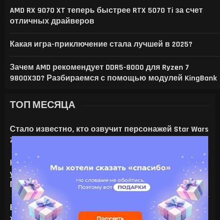
APPLE МОЖЕТ ПОДНЯТЬ ЦЕНЫ НА IPHON
CHROME НАЧАЛ ЗАНИМАТЬ ДЕСЯТКИ 
SONY ВЫПУСТИТ В СЕНТЯБРЕ БЕСПР
AMD RX 9070 XT теперь быстрее RTX 5070 Ti за счет
отличных драйверов
Какая игра-приключение стала лучшей в 2025?
Зачем AMD рекомендует DDR5-8000 для Ryzen 7
9800X3D? Разбираемся с помощью модулей KingBank
ТОП МЕСЯЦА
Стало известно, кто озвучит персонажей Star Wars
Zero Company
На что только не идут ради ИИ — энтузиаст
установил серверную NVIDIA Tesla V100 в игровой
ПК с RTX 4080
Все амулеты и кольца в Gothic 1 Remake:
характеристики и способы получения