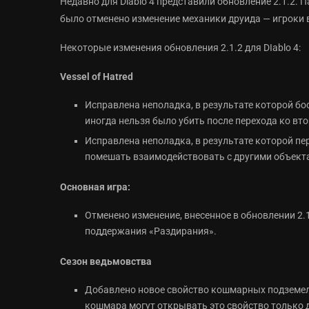
Недавно для Diablo 4 представили обновление 2.1.2.
было отменено изменение механики друида — игроки
Некоторые изменения обновления 2.1.2 для DIablo 4:
Vessel of Hatred
Исправлена неполадка, в результате которой б
иногда нельзя было убить после перехода ко вто
Исправлена неполадка, в результате которой пе
помешать взаимодействовать с другими объект
Основная игра:
Отменено изменение, внесенное в обновлении 2.
поддержания «Раздирания».
Сезон ведьмовства
Добавлено новое свойство кошмарных подземел
кошмара могут открывать это свойство только 