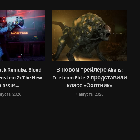
рейлере Aliens:
Японец увидел в списке
ite 2 представили
желаемого одного-
 «Охотник»
единственного чеха — и
M
перевёл...
вгуста, 2026
4 августа, 2026