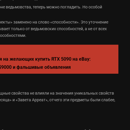
оне ведьмовства, теперь можно погладить. Но особой
екты» заменено на слово «способности». Это уточнение
вает только от ведьмовских способностей, а не от всех
особностями.
 на желающих купить RTX 5090 на eBay:
 $9000 и фальшивые объявления
ощные свойства не влияли на значения уникальных свойств
сяца» и «Завета Арреат», отчего эти предметы были слабее,