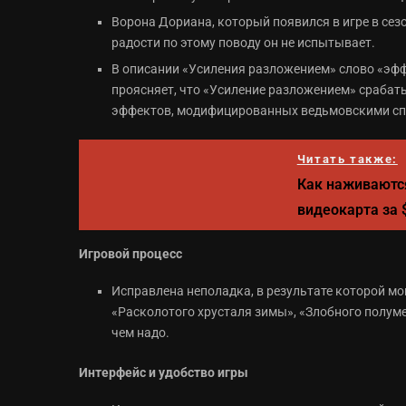
Ворона Дориана, который появился в игре в сез
радости по этому поводу он не испытывает.
В описании «Усиления разложением» слово «эфф
проясняет, что «Усиление разложением» срабаты
эффектов, модифицированных ведьмовскими сп
Читать также:
Как наживаются
видеокарта за
Игровой процесс
Исправлена неполадка, в результате которой м
«Расколотого хрусталя зимы», «Злобного полуме
чем надо.
Интерфейс и удобство игры