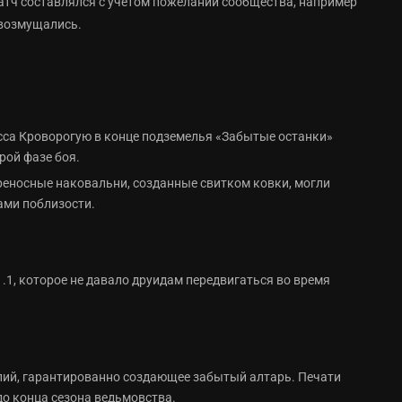
 Патч составлялся с учётом пожеланий сообщества, например
 возмущались.
осса Кроворогую в конце подземелья «Забытые останки»
рой фазе боя.
реносные наковальни, созданные свитком ковки, могли
ами поблизости.
1.1, которое не давало друидам передвигаться во время
ий, гарантированно создающее забытый алтарь. Печати
до конца сезона ведьмовства.