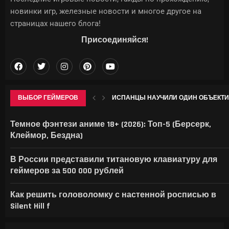
новинки игр, железные новости и многое другое на
страницах нашего блога!
Присоединяйся!
ВЫБОР ГЕЙМЕРОВ
ИСПАНЦЫ НАУЧИЛИ ОДИН ОБЪЕКТИВ
ОДЕТТА В GENSHIN IMPACT: ГАЙД НА 
ROCKSTAR НАЗВАЛА ДАТУ РАСШИРЕННО
APPLE ВПЕРВЫЕ СТОЛКНУЛАСЬ С ОТ
Темное фэнтези аниме 18+ (2026): Топ-5 (Берсерк,
Клеймор, Бездна)
В России представили титановую клавиатуру для
геймеров за 500 000 рублей
Как решить головоломку с настенной росписью в
Silent Hill f