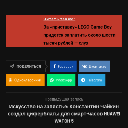
Читать также:
За «приставку» LEGO Game Boy
придется заплатить около шести
тысяч рублей — слух
ПОДЕЛИТЬСЯ
Facebook
Вконтакте
Одноклассники
WhatsApp
Telegram
Предыдущая запись
Искусство на запястье: Константин Чайкин
создал циферблаты для смарт-часов HUAWEI
WATCH 5