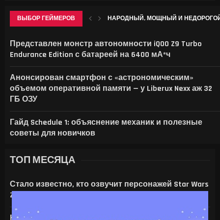
ВЫБОР ГЕЙМЕРОВ
НАРОДНЫЙ, МОЩНЫЙ И НЕДОРОГОЙ. 
КРИЗИС ВСЕГО МИРА: Б/У RTX 3080 TI 
SONY И TSMC ВЛОЖАТ $6,3 МЛРД В СО
ПРОДОЛЖАЕТСЯ ПРИЁМ ЗАЯВОК НА 
Представлен монстр автономности iQOO Z9 Turbo
Endurance Edition с батареей на 6400 мА*ч
Анонсирован смартфон с «астрономическим»
объемом оперативной памяти — у Liberux Nexx аж 32
ГБ ОЗУ
Гайд Schedule 1: объяснение механик и полезные
советы для новичков
ТОП МЕСЯЦА
Стало известно, кто озвучит персонажей Star Wars
Zero Company
На что только не идут ради ИИ — энтузиаст