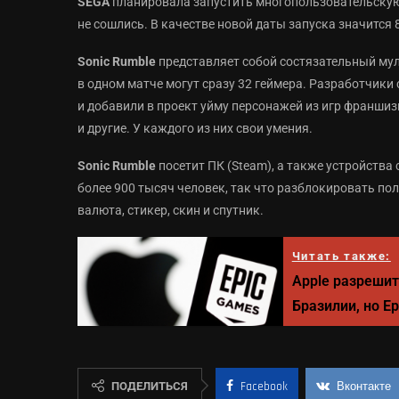
SEGA
планировала запустить многопользовательскую 
не сошлись. В качестве новой даты запуска значится
Sonic Rumble
представляет собой состязательный мул
в одном матче могут сразу 32 геймера. Разработчик
и добавили в проект уйму персонажей из игр франшизы
и другие. У каждого из них свои умения.
Sonic Rumble
посетит ПК (Steam), а также устройства
более 900 тысяч человек, так что разблокировать пол
валюта, стикер, скин и спутник.
Читать также:
Apple разрешит
Бразилии, но E
ПОДЕЛИТЬСЯ
Facebook
Вконтакте