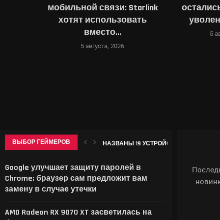
йский
мобильной связи: Starlink
остались
амяти
хотят использовать
уволен
вместо...
5 а
5 августа, 2026
ВЫБОР ГЕЙМЕРОВ
НАЗВАНЫ 19 УСТРОЙСТВ SAMSUNG, ДЛЯ К
Google улучшает защиту паролей в
Последн
Chrome: браузер сам предложит вам
новинк
замену в случае утечки
AMD Radeon RX 9070 XT засветилась на