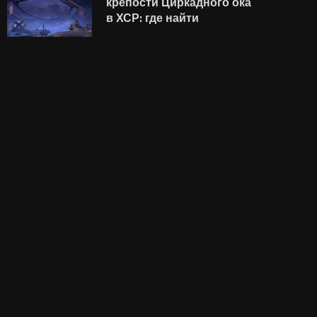
крепости Циркадного ока
в ХСР: где найти
Анонсирована Palworld
Путь в Снежную, но