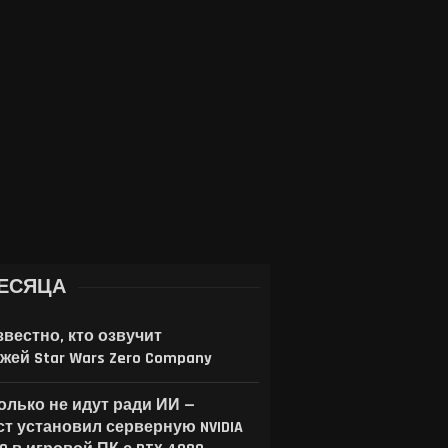
Online для мобильных
реакция и элемент
устройств
шутера — о...
3 августа, 2026
1 августа, 2026
ЕСЯЦА
звестно, кто озвучит
жей Star Wars Zero Company
только не идут ради ИИ —
ст установил серверную NVIDIA