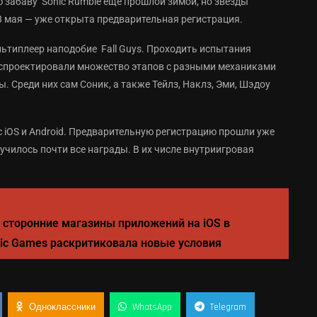
забаву Sonic Rumble ещё прошлой зимой, но звёзды
 8 мая — уже открыта предварительная регистрация.
ьтиплеер наподобие Fall Guys. Проходить испытания
и спроектировали множество этапов с разными механиками
. Среди них сам Соник, а также Тейлз, Наклз, Эми, Шэдоу
 с iOS и Android. Предварительную регистрацию прошли уже
училось почти все награды. В их числе внутриигровая
 сторонние магазины приложений на iOS в
pic Games раскритиковала новые условия
Одноклассники
WhatsApp
Telegram