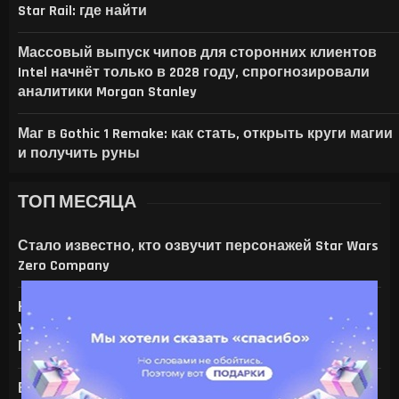
Star Rail: где найти
Массовый выпуск чипов для сторонних клиентов
Intel начнёт только в 2028 году, спрогнозировали
аналитики Morgan Stanley
Маг в Gothic 1 Remake: как стать, открыть круги магии
и получить руны
ТОП МЕСЯЦА
Стало известно, кто озвучит персонажей Star Wars
Zero Company
На что только не идут ради ИИ — энтузиаст
установил серверную NVIDIA Tesla V100 в игровой
ПК с RTX 4080
Все амулеты и кольца в Gothic 1 Remake: