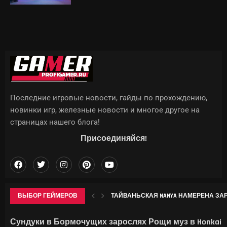
Последние игровые новости, гайды по прохождению,
новинки игр, железные новости и многое другое на
страницах нашего блога!
Присоединяйся!
ВЫБОР ГЕЙМЕРОВ
ТАЙВАНЬСКАЯ NANYA НАМЕРЕНА ЗАРА
ДО КИТАЯ С ХАЙПОМ: КАК ИНДИ-РАЗР
ГДЕ НАЙТИ ВСЕ КРИОКУЛЫ В GENSHIN 
WWE ЗАРЕГИСТРИРОВАЛА «VICE CITY» 
Сундуки в Бормочущих зарослях Рощи муз в Honkai