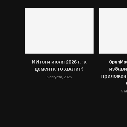
glebook
ИИтоги июля 2026 г.: а
OpenMo
e хочет
цемента-то хватит?
избави
ыть...
приложен
6 августа, 2026
5 а