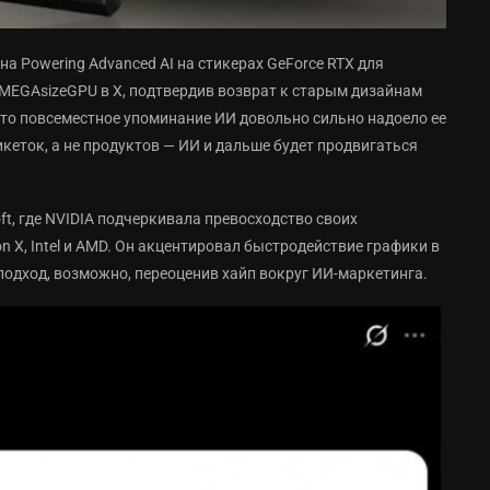
на Powering Advanced AI на стикерах GeForce RTX для
 MEGAsizeGPU в X, подтвердив возврат к старым дизайнам
 что повсеместное упоминание ИИ довольно сильно надоело ее
икеток, а не продуктов — ИИ и дальше будет продвигаться
oft, где NVIDIA подчеркивала превосходство своих
 X, Intel и AMD. Он акцентировал быстродействие графики в
подход, возможно, переоценив хайп вокруг ИИ-маркетинга.