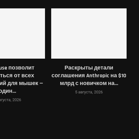
use позволит
Раскрыты детали
ться от всех
соглашения Anthropic на $10
о
ий для мышек —
млрд с новичком на...
один...
5 августа, 2026
вгуста, 2026