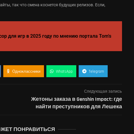
айты, так что смена коснется будущих релизов. Если,
ор для игр в 2025 году по мнению портала Tom's
Одноклассники
WhatsApp
Telegram
Следующая запись
Жетоны заказа в Genshin Impact: где
найти преступников для Лешека
ОЖЕТ ПОНРАВИТЬСЯ