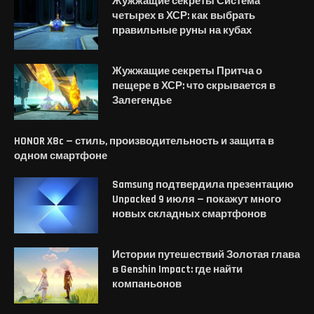
Жужжащие секреты Система
четырех в ХСР: как выбрать
правильные руны на кубах
Жужжащие секреты Притча о
пещере в ХСР: что скрывается в
Залегендье
HONOR X8c — стиль, производительность и защита в
одном смартфоне
Samsung подтвердила презентацию
Unpacked 9 июля — покажут много
новых складных смартфонов
Истории путешествий Золотая глава
в Genshin Impact: где найти
компаньонов