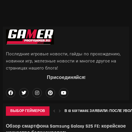
Последние игровые новости, гайды по прохождению,
новинки игр, железные новости и многое другое на
страницах нашего блога!
Присоединяйся!
ВЫБОР ГЕЙМЕРОВ
В ID SOFTWARE ЗАЯВИЛИ: ПОСЛЕ УВО
НАЗВАНЫ 19 УСТРОЙСТВ SAMSUNG, ДЛЯ
DOOM ПОЛУЧИЛ ЮБИЛЕЙНОЕ ИЗДАНИЕ
ТАЙВАНЬСКАЯ NANYA НАМЕРЕНА ЗАРА
Обзор смартфона Samsung Galaxy S25 FE: корейское