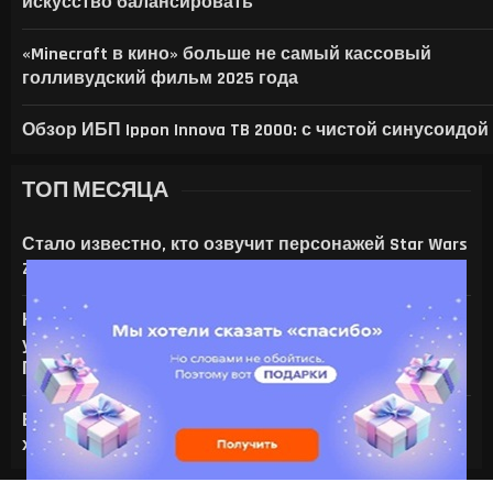
искусство балансировать
«Minecraft в кино» больше не самый кассовый
голливудский фильм 2025 года
Обзор ИБП Ippon Innova TB 2000: с чистой синусоидой
ТОП МЕСЯЦА
Стало известно, кто озвучит персонажей Star Wars
Zero Company
На что только не идут ради ИИ — энтузиаст
установил серверную NVIDIA Tesla V100 в игровой
ПК с RTX 4080
Все амулеты и кольца в Gothic 1 Remake:
характеристики и способы получения