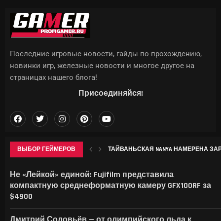
Последние игровые новости, гайды по прохождению,
новинки игр, железные новости и многое другое на
страницах нашего блога!
Присоединяйся!
ВЫБОР ГЕЙМЕРОВ
ТАЙВАНЬСКАЯ NANYA НАМЕРЕНА ЗАРА
ДО КИТАЯ С ХАЙПОМ: КАК ИНДИ-РАЗР
ГДЕ НАЙТИ ВСЕ КРИОКУЛЫ В GENSHIN 
WWE ЗАРЕГИСТРИРОВАЛА «VICE CITY» 
Не «Лейкой» единой: Fujifilm представила
компактную среднеформатную камеру GFX100RF за
$4900
Дмитрий Соловьёв — от олимпийского льда к