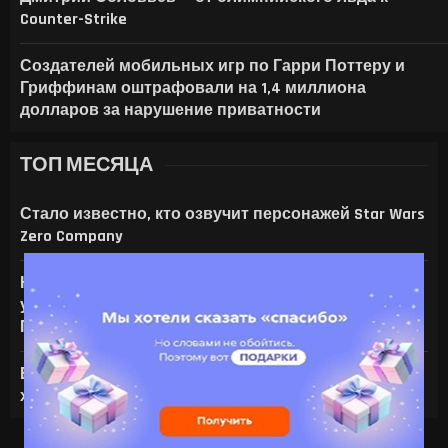
Counter-Strike
Создателей мобильных игр по Гарри Поттеру и
Гриффинам оштрафовали на 1,4 миллиона
долларов за нарушение приватности
ТОП МЕСЯЦА
Стало известно, кто озвучит персонажей Star Wars
Zero Company
На что только не идут ради ИИ — энтузиаст
установил серверную NVIDIA Tesla V100 в игровой
ПК с RTX 4080
Все амулеты и кольца в Gothic 1 Remake:
характеристики и способы получения