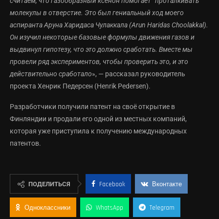
считаем, что газообразный ксенон помогает “проталкивать”
молекулы в отверстие. Это был гениальный ход моего
аспиранта Аруна Харидаса Чулаккала (Arun Haridas Choolakkal).
Он изучил некоторые базовые формулы движения газов и
выдвинул гипотезу, что это должно сработать. Вместе мы
провели ряд экспериментов, чтобы проверить это, и это
действительно сработало
», — рассказал руководитель
проекта Хенрик Педерсен (Henrik Pedersen).
Разработчики получили патент на своё открытие в
Финляндии и продали его одной из местных компаний,
которая уже приступила к получению международных
патентов.
ПОДЕЛИТЬСЯ
Facebook
Вконтакте
Одноклассники
WhatsApp
Telegram