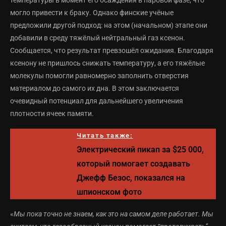
могло привести к браку. Однако финские учёные
предложили другой подход: на этом (начальном) этапе они
добавили в среду тяжёлый нейтральный газ ксенон.
Сообщается, что результат превзошёл ожидания. Благодаря
ксенону не пришлось снижать температуру, а его тяжёлые
молекулы помогли равномерно заполнить отверстия
материалом до самого их дна. В этом заключается
очевидный потенциал для дальнейшего увеличения
плотности ячеек памяти.
Читать также:
Электрический пикап за $25 000,
который помогает создавать
Джефф Безос, показался на
шпионском фото
«
Мы пока точно не знаем, как это на самом деле работает. Мы