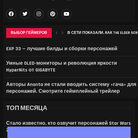
ВЫБОР ГЕЙМЕРОВ
В СЕТИ ПОКАЗАЛИ, КАК THE ELDER SCROL
APPLE МОЖЕТ ПОДНЯТЬ ЦЕНЫ НА IPHON
CHROME НАЧАЛ ЗАНИМАТЬ ДЕСЯТКИ 
SONY ВЫПУСТИТ В СЕНТЯБРЕ БЕСПР
EXP 33 — лучшие билды и сборки персонажей
Умные OLED-мониторы и революция яркости
HyperNits от GIGABYTE
Авторы Ananta не стали вводить систему «гача» для
персонажей. Смотрите геймплейный трейлер
ТОП МЕСЯЦА
Стало известно, кто озвучит персонажей Star Wars
Zero Company