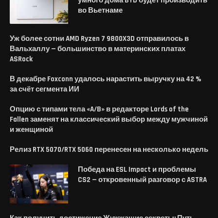
умного дома BYD будет производить
во Вьетнаме
Уж более сотни AMD Ryzen 7 9800X3D отправилось в
Вальхаллу — большинство в материнских платах
ASRock
В декабре Foxconn удалось нарастить выручку на 42 %
за счёт сегмента ИИ
Опцию с типами тела «A/B» в редакторе Lords of the
Fallen заменят на классический выбор между мужчиной
и женщиной
Релиз RTX 5070/RTX 5060 перенесен на несколько недель
Победа на ESL Impact и проблемы
CS2 — откровенный разговор с ASTRA