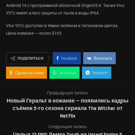
Android 14 с программной оболочкой OriginOS 4. Также Vivo
Y37c имеет класс защиты от пыли и воды IP64.
Vivo Y37c доступен в тёмно-зелёном и титановом цветах.
Цена новинки — около $103.
ПОДЕЛИТЬСЯ
Facebook
Вконтакте
Одноклассники
WhatsApp
Telegram
Предыдущая запись
Новый Геральт в кожанке — появились кадры
съёмок 5-го сезона сериала The Witcher от
Netflix
Следующая запись
Целых 13 FPS! Демка Zorah на Unreal Engine 5