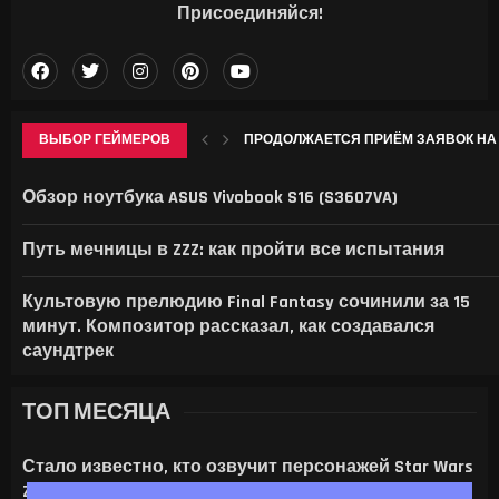
Присоединяйся!
ВЫБОР ГЕЙМЕРОВ
ПРОДОЛЖАЕТСЯ ПРИЁМ ЗАЯВОК НА 
КРИО КОМПАС СОКРОВИЩ В GENSHIN IM
В НОВОМ ВИДЕО ACE COMBAT 8 ПРО
СОЗДАТЕЛИ ЭМУЛЯТОРА ARMSX2 ВЫПУ
Обзор ноутбука ASUS Vivobook S16 (S3607VA)
Путь мечницы в ZZZ: как пройти все испытания
Культовую прелюдию Final Fantasy сочинили за 15
минут. Композитор рассказал, как создавался
саундтрек
ТОП МЕСЯЦА
Стало известно, кто озвучит персонажей Star Wars
Zero Company