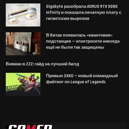
Gigabyte разобрала AORUS RTX 5080
Infinity и показала печатную плату с
гигантским вырезом
В Китае появилась «квантовая»
подстанция — электросети никогда
ещё не были так защищены
Вивиан в ZZZ: гайд на лучший билд
Превью 2XKO — новый командный
файтинг по League of Legends