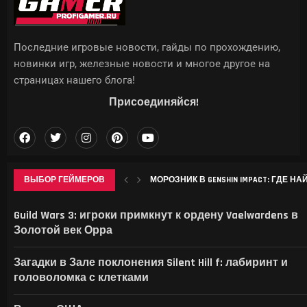
Последние игровые новости, гайды по прохождению,
новинки игр, железные новости и многое другое на
страницах нашего блога!
Присоединяйся!
ВЫБОР ГЕЙМЕРОВ
МОРОЗНИК В GENSHIN IMPACT: ГДЕ НА
В ID SOFTWARE ЗАЯВИЛИ: ПОСЛЕ УВО
НАЗВАНЫ 19 УСТРОЙСТВ SAMSUNG, ДЛЯ
DOOM ПОЛУЧИЛ ЮБИЛЕЙНОЕ ИЗДАНИЕ
Guild Wars 3: игроки примкнут к ордену Vaelwardens в
Золотой век Орра
Загадки в Зале поклонения Silent Hill f: лабиринт и
головоломка с клетками