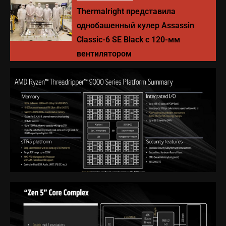
Thermalright представила
однобашенный кулер Assassin
Classic-6 SE Black с 120-мм
вентилятором