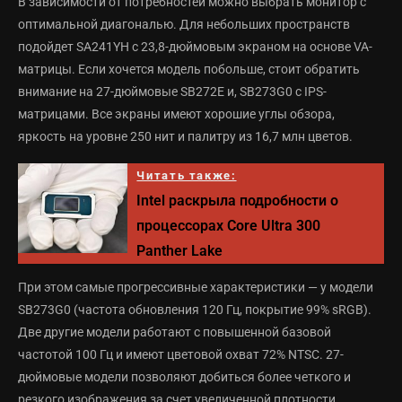
В зависимости от потребностей можно выбрать монитор с
оптимальной диагональю. Для небольших пространств
подойдет SA241YH с 23,8-дюймовым экраном на основе VA-
матрицы. Если хочется модель побольше, стоит обратить
внимание на 27-дюймовые SB272E и, SB273G0 с IPS-
матрицами. Все экраны имеют хорошие углы обзора,
яркость на уровне 250 нит и палитру из 16,7 млн цветов.
Читать также:
Intel раскрыла подробности о
процессорах Core Ultra 300
Panther Lake
При этом самые прогрессивные характеристики — у модели
SB273G0 (частота обновления 120 Гц, покрытие 99% sRGB).
Две другие модели работают с повышенной базовой
частотой 100 Гц и имеют цветовой охват 72% NTSC. 27-
дюймовые модели позволяют добиться более четкого и
резкого изображения за счет увеличенной плотности