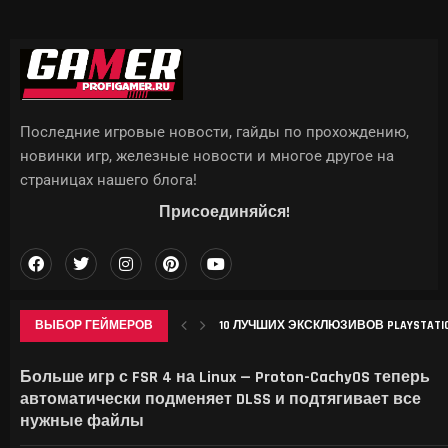
Последние игровые новости, гайды по прохождению,
новинки игр, железные новости и многое другое на
страницах нашего блога!
Присоединяйся!
ВЫБОР ГЕЙМЕРОВ
10 ЛУЧШИХ ЭКСКЛЮЗИВОВ PLAYSTATION
ИНТЕРАКТИВНАЯ КАРТА СНЕЖНОЙ В G
В СЕТИ ПОКАЗАЛИ, КАК THE ELDER SCROL
APPLE МОЖЕТ ПОДНЯТЬ ЦЕНЫ НА IPHON
Больше игр с FSR 4 на Linux — Proton-CachyOS теперь
автоматически подменяет DLSS и подтягивает все
нужные файлы