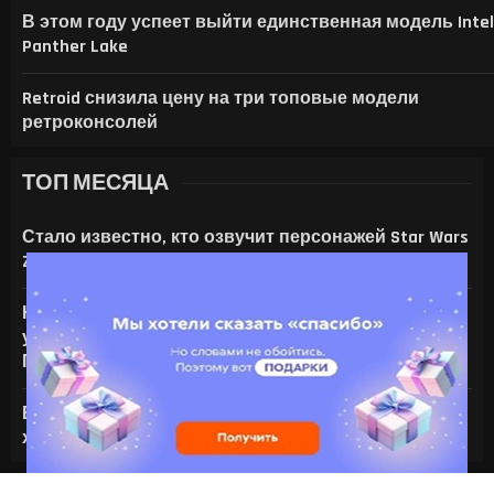
В этом году успеет выйти единственная модель Intel
Panther Lake
Retroid снизила цену на три топовые модели
ретроконсолей
ТОП МЕСЯЦА
Стало известно, кто озвучит персонажей Star Wars
Zero Company
На что только не идут ради ИИ — энтузиаст
установил серверную NVIDIA Tesla V100 в игровой
ПК с RTX 4080
Все амулеты и кольца в Gothic 1 Remake:
характеристики и способы получения